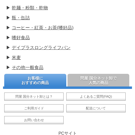
▶
乾麺・粉類・乾物
▶
瓶・缶詰
▶
コーヒー・紅茶・お茶(嗜好品)
▶
嗜好食品
▶
デイプラスロングライフパン
▶
米麦
▶
その他一般食品
お客様に
問屋 国分ネット卸で
おすすめの商品
人気の商品
問屋 国分ネット卸とは？
よくあるご質問(FAQ)
ご利用ガイド
配送について
お問い合わせ
PCサイト