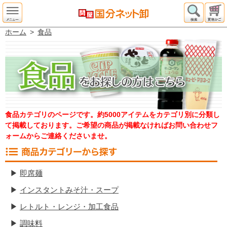
ホーム
>
食品
食品カテゴリのページです。約5000アイテムをカテゴリ別に分類し
て掲載しております。ご希望の商品が掲載なければお問い合わせフ
ォームからご連絡くださいませ。
▶
即席麺
▶
インスタントみそ汁・スープ
▶
レトルト・レンジ・加工食品
▶
調味料