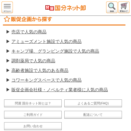
▶
売店で人気の商品
▶
アミューズメント施設で人気の商品
▶
キャンプ場、グランピング施設で人気の商品
▶
調剤薬局で人気の商品
▶
高齢者施設で人気のある商品
▶
コワーキングスペースで人気の商品
▶
販促企画会社様・ノベルティ業者様に人気の商品
問屋 国分ネット卸とは？
よくあるご質問(FAQ)
ご利用ガイド
配送について
お問い合わせ