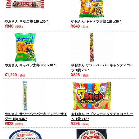
やおきん きなこ棒 1袋 x30
*
やおきん キャベツ太郎 1袋 x30
*
¥840
¥840
（税抜）
（税抜）
やおきん キャベツ太郎 90g x10
*
やおきん サワーペーパーキャンディコー
ラ 1袋 x36
*
¥1,220
¥828
（税抜）
（税抜）
やおきん サワーペーパーキャンディサイ
やおきん セブンスティックチョコクリー
ダー 15g x36
*
ム 1袋 x12
*
¥828
¥396
（税抜）
（税抜）