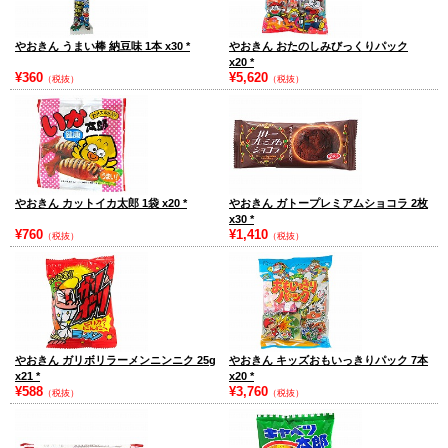
やおきん うまい棒 納豆味 1本 x30
*
やおきん おたのしみびっくりパック
x20
*
¥360
¥5,620
（税抜）
（税抜）
やおきん カットイカ太郎 1袋 x20
*
やおきん ガトープレミアムショコラ 2枚
x30
*
¥760
¥1,410
（税抜）
（税抜）
やおきん ガリボリラーメンニンニク 25g
やおきん キッズおもいっきりパック 7本
x21
*
x20
*
¥588
¥3,760
（税抜）
（税抜）