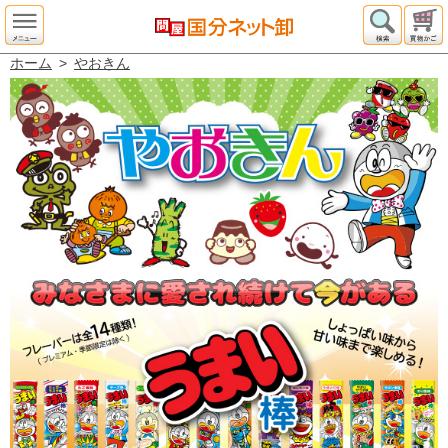
ホーム
>
やおきん