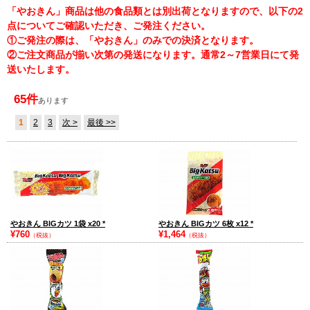
「やおきん」商品は他の食品類とは別出荷となりますので、以下の2
点についてご確認いただき、ご発注ください。
①ご発注の際は、「やおきん」のみでの決済となります。
②ご注文商品が揃い次第の発送になります。通常2～7営業日にて発
送いたします。
65件
あります
1
2
3
次 >
最後 >>
やおきん BIGカツ 1袋 x20
*
やおきん BIGカツ 6枚 x12
*
¥760
¥1,464
（税抜）
（税抜）