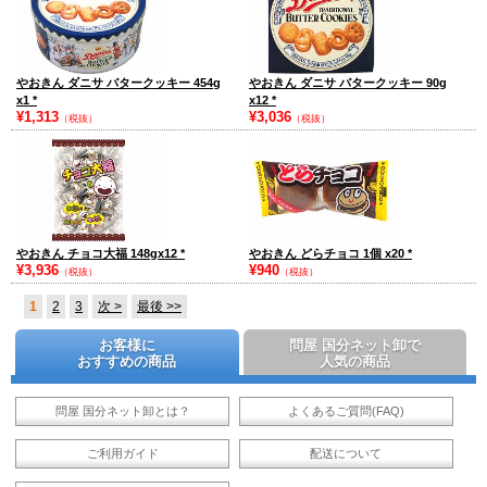
やおきん ダニサ バタークッキー 454g
やおきん ダニサ バタークッキー 90g
x1
*
x12
*
¥1,313
¥3,036
（税抜）
（税抜）
やおきん チョコ大福 148gx12
*
やおきん どらチョコ 1個 x20
*
¥3,936
¥940
（税抜）
（税抜）
1
2
3
次 >
最後 >>
お客様に
問屋 国分ネット卸で
おすすめの商品
人気の商品
問屋 国分ネット卸とは？
よくあるご質問(FAQ)
ご利用ガイド
配送について