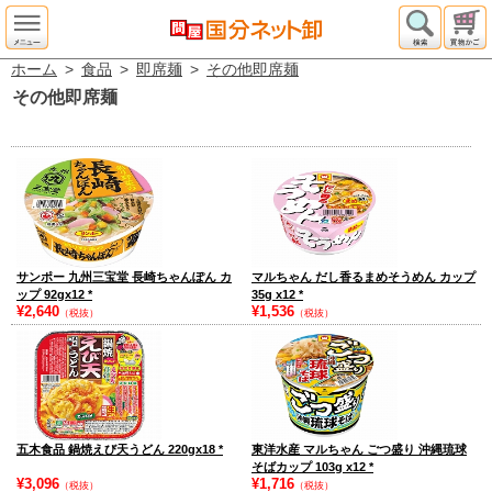
ホーム
>
食品
>
即席麺
>
その他即席麺
その他即席麺
サンポー 九州三宝堂 長崎ちゃんぽん カ
マルちゃん だし香るまめそうめん カップ
ップ 92gx12
*
35g x12
*
¥2,640
¥1,536
（税抜）
（税抜）
五木食品 鍋焼えび天うどん 220gx18
*
東洋水産 マルちゃん ごつ盛り 沖縄琉球
そばカップ 103g x12
*
¥3,096
¥1,716
（税抜）
（税抜）