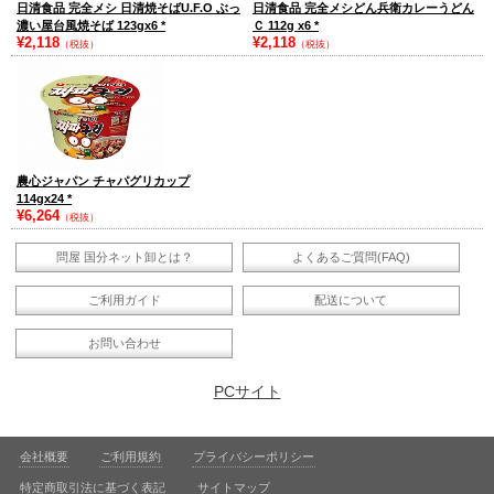
日清食品 完全メシ 日清焼そばU.F.O ぶっ
日清食品 完全メシどん兵衛カレーうどん
濃い屋台風焼そば 123gx6
*
Ｃ 112g x6
*
¥2,118
¥2,118
（税抜）
（税抜）
農心ジャパン チャパグリカップ
114gx24
*
¥6,264
（税抜）
問屋 国分ネット卸とは？
よくあるご質問(FAQ)
ご利用ガイド
配送について
お問い合わせ
PCサイト
会社概要
ご利用規約
プライバシーポリシー
特定商取引法に基づく表記
サイトマップ