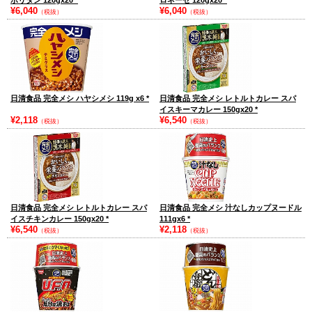
ポリタン 120gx20
*
ロネーゼ 120gx20
*
¥6,040
¥6,040
（税抜）
（税抜）
日清食品 完全メシ ハヤシメシ 119g x6
*
日清食品 完全メシ レトルトカレー スパ
イスキーマカレー 150gx20
*
¥2,118
¥6,540
（税抜）
（税抜）
日清食品 完全メシ レトルトカレー スパ
日清食品 完全メシ 汁なしカップヌードル
イスチキンカレー 150gx20
*
111gx6
*
¥6,540
¥2,118
（税抜）
（税抜）