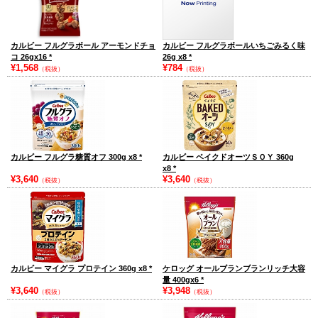
カルビー フルグラボール アーモンドチョ
カルビー フルグラボールいちごみるく味
コ 26gx16
*
26g x8
*
¥1,568
¥784
（税抜）
（税抜）
カルビー フルグラ糖質オフ 300g x8
*
カルビー ベイクドオーツＳＯＹ 360g
x8
*
¥3,640
¥3,640
（税抜）
（税抜）
カルビー マイグラ プロテイン 360g x8
*
ケロッグ オールブランブランリッチ大容
量 400gx6
*
¥3,640
¥3,948
（税抜）
（税抜）