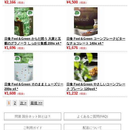
¥2,166
¥4,500
（税抜）
（税抜）
日食 Feel＆Green からだ想う 大麦と五
日食 Feel＆Green コーンフレークビター
穀のグラノーラ しっかり食感 200g x4
*
なチョコレート 140g x4
*
¥1,696
¥1,676
（税抜）
（税抜）
日食 Feel＆Green そのままミューズリー
日食 Feel＆Green やさしいコーンフレー
200g x4
*
ク プレーン 120gx4
*
¥1,608
¥1,232
（税抜）
（税抜）
1
2
次 >
最後 >>
問屋 国分ネット卸とは？
よくあるご質問(FAQ)
ご利用ガイド
配送について