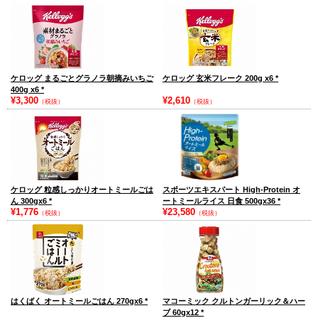
ケロッグ まるごとグラノラ朝摘みいちご
ケロッグ 玄米フレーク 200g x6
*
400g x6
*
¥3,300
¥2,610
（税抜）
（税抜）
ケロッグ 粒感しっかりオートミールごは
スポーツエキスパート High-Protein オ
ん 300gx6
*
ートミールライス 日食 500gx36
*
¥1,776
¥23,580
（税抜）
（税抜）
はくばく オートミールごはん 270gx6
*
マコーミック クルトンガーリック＆ハー
ブ 60gx12
*