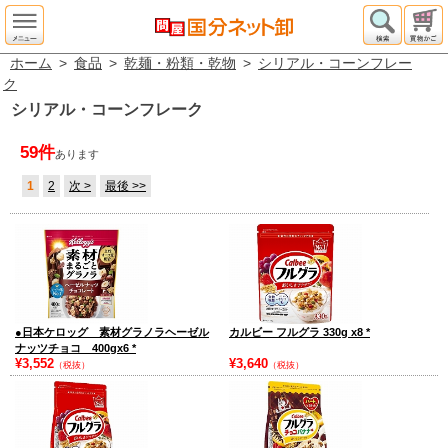
ホーム
>
食品
>
乾麺・粉類・乾物
>
シリアル・コーンフレー
ク
シリアル・コーンフレーク
59件
あります
1
2
次 >
最後 >>
●日本ケロッグ 素材グラノラヘーゼル
カルビー フルグラ 330g x8
*
ナッツチョコ 400gx6
*
¥3,552
¥3,640
（税抜）
（税抜）