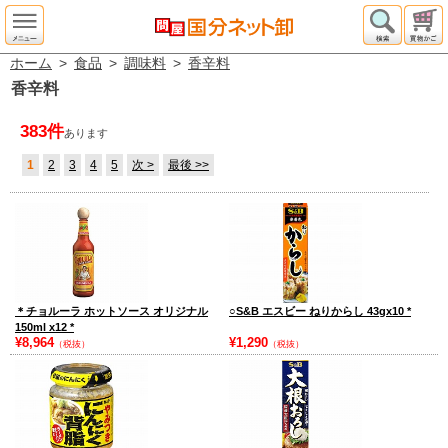
ホーム
>
食品
>
調味料
>
香辛料
香辛料
383件
あります
1
2
3
4
5
次 >
最後 >>
＊チョルーラ ホットソース オリジナル
○S&B エスビー ねりからし 43gx10
*
150ml x12
*
¥8,964
¥1,290
（税抜）
（税抜）