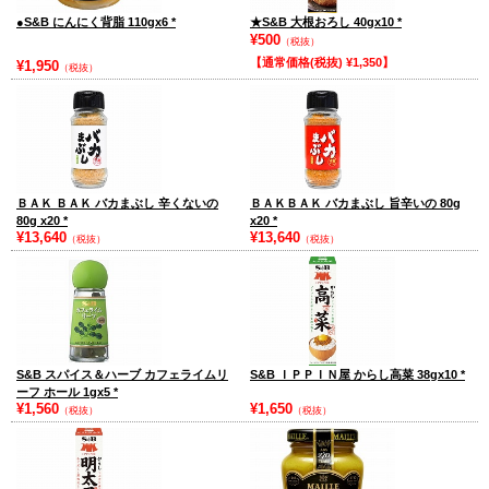
●S&B にんにく背脂 110gx6
*
★S&B 大根おろし 40gx10
*
¥500
（税抜）
【通常価格(税抜) ¥1,350】
¥1,950
（税抜）
ＢＡＫ ＢＡＫ バカまぶし 辛くないの
ＢＡＫＢＡＫ バカまぶし 旨辛いの 80g
80g x20
*
x20
*
¥13,640
¥13,640
（税抜）
（税抜）
S&B スパイス＆ハーブ カフェライムリ
S&B ＩＰＰＩＮ屋 からし高菜 38gx10
*
ーフ ホール 1gx5
*
¥1,560
¥1,650
（税抜）
（税抜）