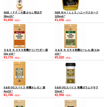
S&B ＩＰＰＩＮ屋 からし明太子
S&B ＭＡＩＬＬＥ ハニーマスタード
38gx10
*
120gx6
*
¥1,650
¥1,656
（税抜）
（税抜）
Ｓ＆Ｂ Ｎ ＯＲＳ有機チリパウダー 袋
Ｓ＆Ｂ Ｎ ＯＲＳ有機ローレル 袋 3.3g
15g x10
*
x10
*
¥3,770
¥5,020
（税抜）
（税抜）
S＆B OGスパイス 有機オレガノ 袋
S＆B OGスパイス 有機ガラムマサラ
4gx10
*
22gx5
*
¥1,700
¥2,950
（税抜）
（税抜）