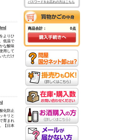
パスワードをお忘れの方はこちら
ml
商品合計：
0点
をよりひ
、低温で
かな酸味
使用して
いただけ
l
酸化防止
ッキリと
で育まれ
。【日本