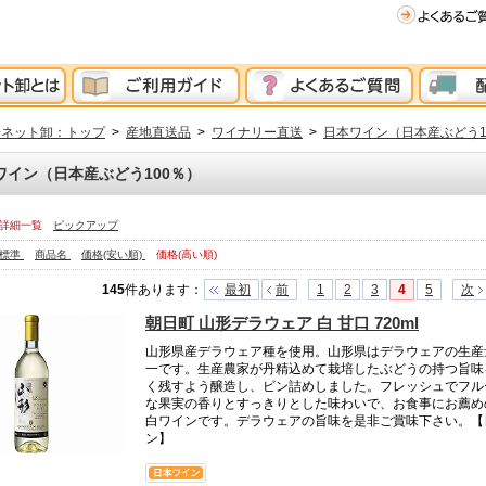
分ネット卸：トップ
>
産地直送品
>
ワイナリー直送
>
日本ワイン（日本産ぶどう1
ワイン（日本産ぶどう100％）
詳細一覧
ピックアップ
標準
商品名
価格(安い順)
価格(高い順)
145
件あります
：
最初
前
1
2
3
4
5
次
朝日町 山形デラウェア 白 甘口 720ml
山形県産デラウェア種を使用。山形県はデラウェアの生産
一です。生産農家が丹精込めて栽培したぶどうの持つ旨味
く残すよう醸造し、ビン詰めしました。フレッシュでフル
な果実の香りとすっきりとした味わいで、お食事にお薦め
白ワインです。デラウェアの旨味を是非ご賞味下さい。【
ン】