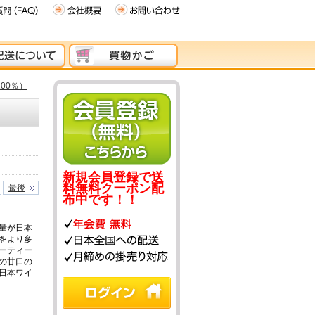
00％）
新規会員登録で送
料無料クーポン配
最後
布中です！！
量が日本
をより多
ーティー
の甘口の
日本ワイ