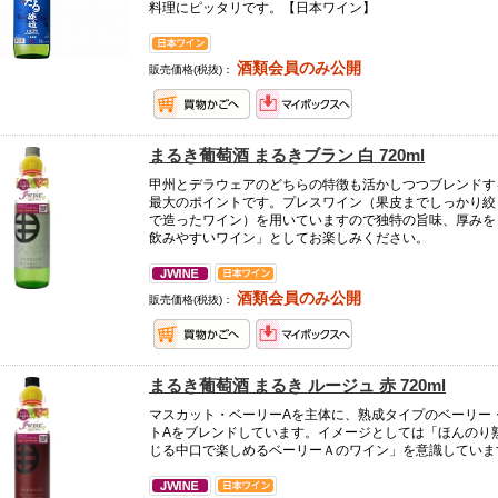
料理にピッタリです。【日本ワイン】
酒類会員のみ公開
販売価格(税抜)：
まるき葡萄酒 まるきブラン 白 720ml
甲州とデラウェアのどちらの特徴も活かしつつブレンドす
最大のポイントです。プレスワイン（果皮までしっかり絞
で造ったワイン）を用いていますので独特の旨味、厚みを
飲みやすいワイン」としてお楽しみください。
酒類会員のみ公開
販売価格(税抜)：
まるき葡萄酒 まるき ルージュ 赤 720ml
マスカット・ベーリーAを主体に、熟成タイプのベーリー
トAをブレンドしています。イメージとしては「ほんのり
じる中口で楽しめるベーリーＡのワイン」を意識していま