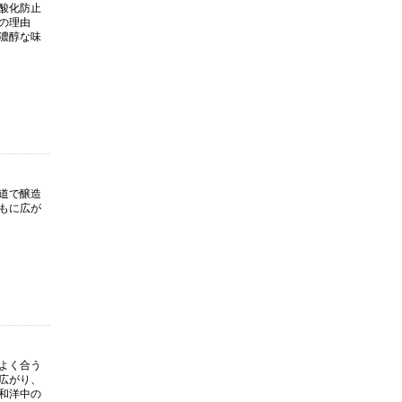
酸化防止
の理由
濃醇な味
道で醸造
もに広が
よく合う
広がり、
和洋中の