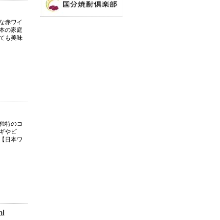
な赤ワイ
本の家庭
ても美味
独特のコ
ギやピ
【日本ワ
l