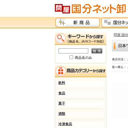
問屋 国
日本
商品名のみ
表示方法：
並べ替え：
飲料
食品
菓子
酒類
冷凍食品