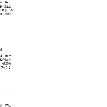
き、弊社
酸化防止
「濃さ」の
り、濃醇
l
き、弊社
酸化防止
、低温発
本ワイン】
き、弊社