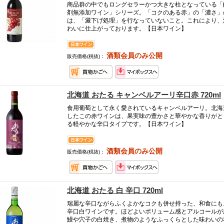
商品群の中でもロングセラーかつ大きな柱となっている「
剤無添加ワイン」シリーズ。「コクのある赤」の「濃さ」
は、「澱下げ処理」を行なっていないこと。これにより、
わいに仕上がっております。【日本ワイン】
酒類会員のみ公開
販売価格(税抜)：
北海道 おたる キャンベルアーリ辛口赤 720ml
食用葡萄として永く愛されているキャンベルアーリ。北海
したこの赤ワインは、果実味の豊かさと華やかな香りがと
る軽やかな辛口タイプです。【日本ワイン】
酒類会員のみ公開
販売価格(税抜)：
北海道 おたる 白 辛口 720ml
瑞麗な辛口ながらふくよかなコクも併せ持った、和食にも
辛口白ワインです。ほどよいボリューム感とアルコールが
鰻や穴子の白焼き、煮物のようなふっくらとした味わいの