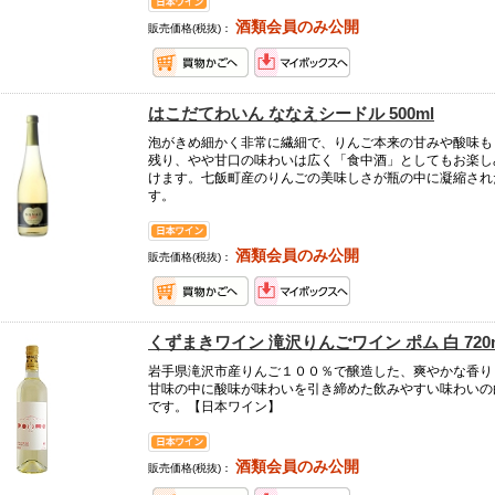
酒類会員のみ公開
販売価格(税抜)：
はこだてわいん ななえシードル 500ml
泡がきめ細かく非常に繊細で、りんご本来の甘みや酸味も
残り、やや甘口の味わいは広く「食中酒」としてもお楽し
けます。七飯町産のりんごの美味しさが瓶の中に凝縮され
す。
酒類会員のみ公開
販売価格(税抜)：
くずまきワイン 滝沢りんごワイン ポム 白 720
岩手県滝沢市産りんご１００％で醸造した、爽やかな香り
甘味の中に酸味が味わいを引き締めた飲みやすい味わいの
です。【日本ワイン】
酒類会員のみ公開
販売価格(税抜)：