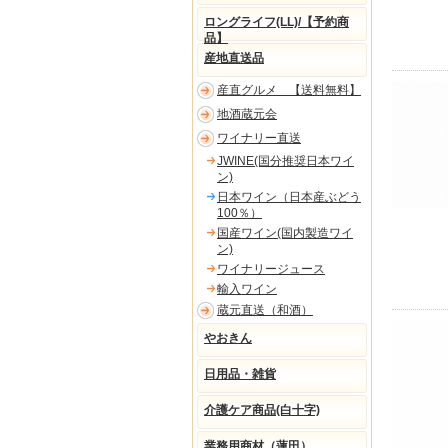
ロングライフ(LL)/【予約商
品】
産地直送品
産直グルメ 【送料無料】
地酒蔵元会
ワイナリー直送
JWINE(国分推奨日本ワイ
ン)
日本ワイン（日本産ぶどう
100％）
国産ワイン(国内製造ワイ
ン)
ワイナリージュース
輸入ワイン
蔵元直送（和酒）
やおきん
日用品・雑貨
介護ケア商品(白十字)
業務用商材（蓮田）