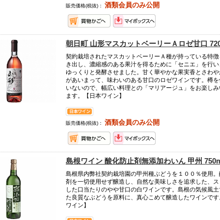
酒類会員のみ公開
販売価格(税抜)：
朝日町 山形マスカットベーリーＡロゼ甘口 720
契約栽培されたマスカットベーリーＡ種が持っている特徴
き出し、濃縮感のある果汁を得るために「セニエ」を行い
ゆっくりと発酵させました。甘く華やかな果実香とさわや
があいまって、味わいのある甘口のロゼワインです。樽を
いないので、幅広い料理との「マリアージュ」をお楽しみ
ます。【日本ワイン】
酒類会員のみ公開
販売価格(税抜)：
島根ワイン 酸化防止剤無添加わいん 甲州 750m
島根県内弊社契約栽培園の甲州種ぶどうを１００％使用。
剤を一切使用せず醸造し、自然な美味しさを追求した、ス
した口当たりのやや甘口の白ワインです。島根の気候風土
た良質なぶどうを原料に、真心こめて醸造したワインです
ワイン】