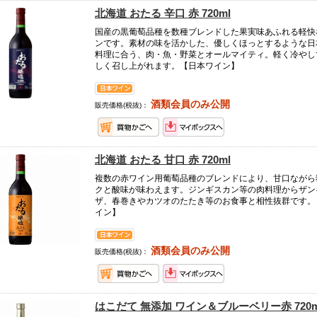
北海道 おたる 辛口 赤 720ml
国産の黒葡萄品種を数種ブレンドした果実味あふれる軽快
ンです。素材の味を活かした、優しくほっとするような日
料理に合う、肉・魚・野菜とオールマイティ。軽く冷やし
しく召し上がれます。【日本ワイン】
酒類会員のみ公開
販売価格(税抜)：
北海道 おたる 甘口 赤 720ml
複数の赤ワイン用葡萄品種のブレンドにより、甘口ながら
クと酸味が味わえます。ジンギスカン等の肉料理からザン
ザ、春巻きやカツオのたたき等のお食事と相性抜群です。
イン】
酒類会員のみ公開
販売価格(税抜)：
はこだて 無添加 ワイン＆ブルーベリー赤 720m