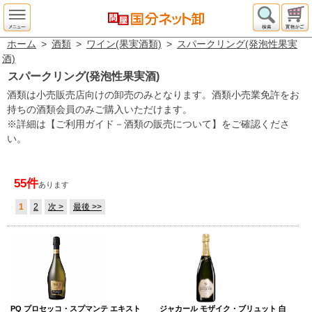
ホーム
>
酒類
>
ワイン(果実酒類)
>
スパークリング(発泡性果実
酒)
スパークリング(発泡性果実酒)
酒類は小売販売店向けの卸売のみとなります。酒類小売業免許をお
持ちの酒類会員のみご購入いただけます。
※詳細は【ご利用ガイド－酒類の販売について】をご確認くださ
い。
55件
あります
1
2
次 >
最後 >>
PQ プロセッコ・スプマンテ エキスト
ジャカール モザイク・ブリュット 白