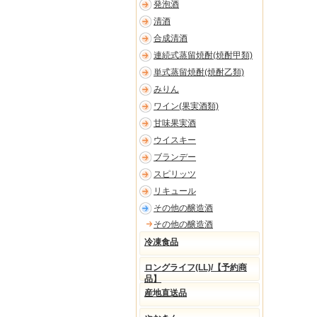
発泡酒
清酒
合成清酒
連続式蒸留焼酎(焼酎甲類)
単式蒸留焼酎(焼酎乙類)
みりん
ワイン(果実酒類)
甘味果実酒
ウイスキー
ブランデー
スピリッツ
リキュール
その他の醸造酒
その他の醸造酒
冷凍食品
ロングライフ(LL)/【予約商
品】
産地直送品