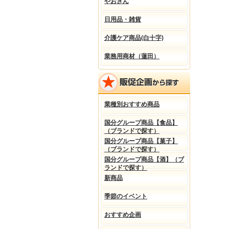
やおきん
日用品・雑貨
介護ケア商品(白十字)
業務用商材（蓮田）
業種別おすすめ商品
国分グループ商品【食品】
（ブランドで探す）
国分グループ商品【菓子】
（ブランドで探す）
国分グループ商品【酒】（ブ
ランドで探す）
新商品
季節のイベント
おすすめ企画