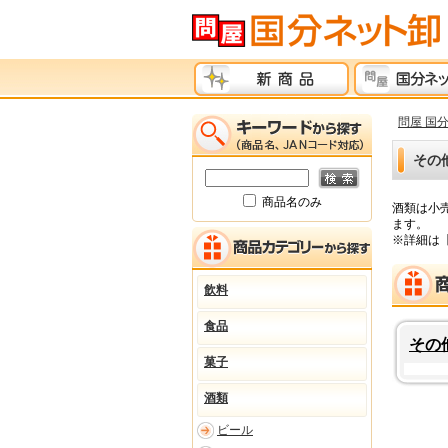
問屋 国
その
商品名のみ
酒類は小
ます。
※詳細は
飲料
食品
その
菓子
酒類
ビール