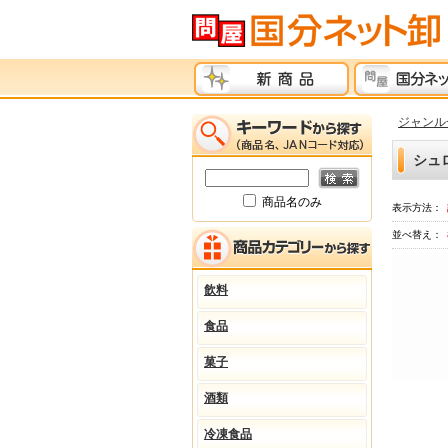
ジャンル
シュ
商品名のみ
表示方法：
並べ替え：
飲料
食品
菓子
酒類
冷凍食品