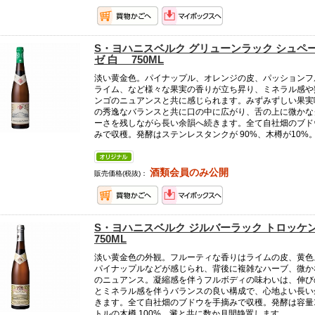
S・ヨハニスベルク グリューンラック シュペ
ゼ 白 750ML
淡い黄金色。パイナップル、オレンジの皮、パッションフ
ライム、など様々な果実の香りが立ち昇り、ミネラル感や
ンゴのニュアンスと共に感じられます。みずみずしい果実
の秀逸なバランスと共に口の中に広がり、舌の上に微かな
ーさを残しながら長い余韻へ続きます。全て自社畑のブド
みで収穫。発酵はステンレスタンクが 90%、木樽が10%
酒類会員のみ公開
販売価格(税抜)：
S・ヨハニスベルク ジルバーラック トロッケ
750ML
淡い黄金色の外観。フルーティな香りはライムの皮、黄色
パイナップルなどが感じられ、背後に複雑なハーブ、微か
のニュアンス。凝縮感を伴うフルボディの味わいは、伸び
とミネラル感を伴うバランスの良い構成で、心地よい長い
きます。全て自社畑のブドウを手摘みで収穫。発酵は容量1,
トルの木樽 100%。澱と共に数か月間静置します。