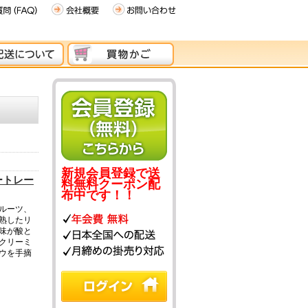
新規会員登録で送
ートレー
料無料クーポン配
布中です！！
ルーツ、
熟したリ
味が酸と
クリーミ
ウを手摘
。