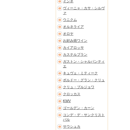
インネ
ヴィーニャ・カサ・シルヴ
ァ
ウニクム
オルネライア
オロヤ
お好み焼ワイン
カイアロッサ
カステルブラン
ガストン・シャルパンティ
エ
キュヴェ・ミティーク
ボルドー・グラン・クリュ
クリュ・ブルジョワ
クロッカス
KWV
ゴールデン・カーン
コンデ・デ・サンクリスト
バル
サウシュカ