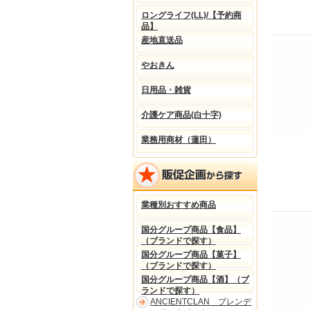
ロングライフ(LL)/【予約商
品】
産地直送品
やおきん
日用品・雑貨
介護ケア商品(白十字)
業務用商材（蓮田）
業種別おすすめ商品
国分グループ商品【食品】
（ブランドで探す）
国分グループ商品【菓子】
（ブランドで探す）
国分グループ商品【酒】（ブ
ランドで探す）
ANCIENTCLAN ブレンデ