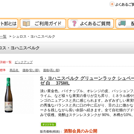
一覧
> シュロス・ヨハニスベルク
ロス・ヨハニスベルク
詳細一覧
ピックアップ
標準
商品名
価格(安い順)
価格(高い順)
S・ヨハニスベルク グリューンラック シュペ
ゼ 白 375ML
淡い黄金色。パイナップル、オレンジの皮、パッションフ
ライム、など様々な果実の香りが立ち昇り、ミネラル感や
ンゴのニュアンスと共に感じられます。みずみずしい果実
の秀逸なバランスと共に口の中に広がり、舌の上に微かな
ーさを残しながら長い余韻へ続きます。全て自社畑のブド
みで収穫。発酵はステンレスタンクが 90%、木樽が10%
酒類会員のみ公開
販売価格(税抜)：