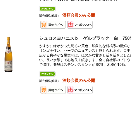
酒類会員のみ公開
販売価格(税抜)：
シュロスヨハニスｂ ゲルブラック 白 750
かすかに緑がかった明るい黄色。印象的な柑橘系の新鮮な
リンゴを伴い、ハーブのニュアンスも感じられます。口中
広がる爽やかな果実味は、ほのかな甘さと活き活きとした
い、長い余韻まで心地良く続きます。全て自社畑のブドウ
で収穫。発酵はステンレスタンクが 90%、木樽が10%。
酒類会員のみ公開
販売価格(税抜)：