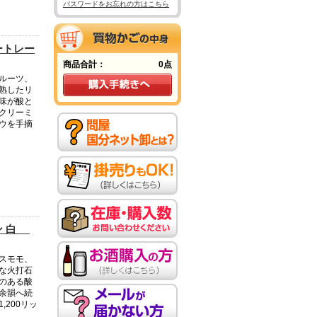
パスワードをお忘れの方はこちら
ートレー
商品合計：
0点
ルーツ、
熟したリ
味が酸と
クリーミ
ウを手摘
。
ン 白
スモモ、
な火打石
のある酸
余韻へ続
200リッ