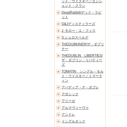
ッド・ウイスキー／エンシ
ェント・クラン
DeadRabbit/デッド・ラビ
ット
G&Jディスティラーズ
J. モロー・エ・フィス
S.シュロスベルグ
THEDUBKINER/ザ・ダブリ
ナー
THEDUBLIN LIBERTIES/
ザ・ダブリン・リバティー
ズ
TOMATIN シングル・モル
ト・ウイスキー／トマーテ
ィン
アバディア・デ・ポブレ
アポシック
アリーゼ
アルマヴィーヴァ
アンドレ
イングルヌック