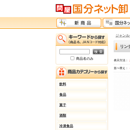
ジャンル
リン
商品名のみ
表示方法：
並べ替え：
飲料
食品
菓子
酒類
冷凍食品