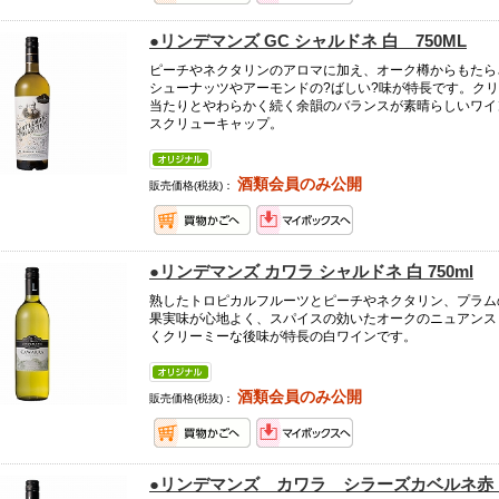
●リンデマンズ GC シャルドネ 白 750ML
ピーチやネクタリンのアロマに加え、オーク樽からもたら
シューナッツやアーモンドの?ばしい?味が特長です。クリ
当たりとやわらかく続く余韻のバランスが素晴らしいワイ
スクリューキャップ。
酒類会員のみ公開
販売価格(税抜)：
●リンデマンズ カワラ シャルドネ 白 750ml
熟したトロピカルフルーツとピーチやネクタリン、プラム
果実味が心地よく、スパイスの効いたオークのニュアンス
くクリーミーな後味が特長の白ワインです。
酒類会員のみ公開
販売価格(税抜)：
●リンデマンズ カワラ シラーズカベルネ赤 7