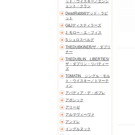
ッド・ウイスキー／エンシ
ェント・クラン
DeadRabbit/デッド・ラビ
ット
G&Jディスティラーズ
J. モロー・エ・フィス
S.シュロスベルグ
THEDUBKINER/ザ・ダブリ
ナー
THEDUBLIN LIBERTIES/
ザ・ダブリン・リバティー
ズ
TOMATIN シングル・モル
ト・ウイスキー／トマーテ
ィン
アバディア・デ・ポブレ
アポシック
アリーゼ
アルマヴィーヴァ
アンドレ
イングルヌック