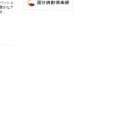
パッショ
豊かなア
す。