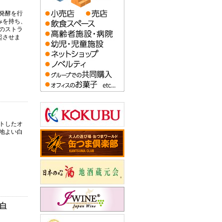
発酵を行
みを持ち、
のストラ
起させま
トしたオ
地よい白
 白