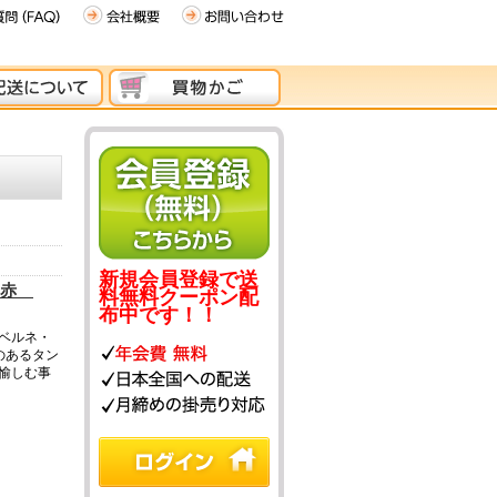
新規会員登録で送
ン 赤
料無料クーポン配
布中です！！
ベルネ・
のあるタン
愉しむ事