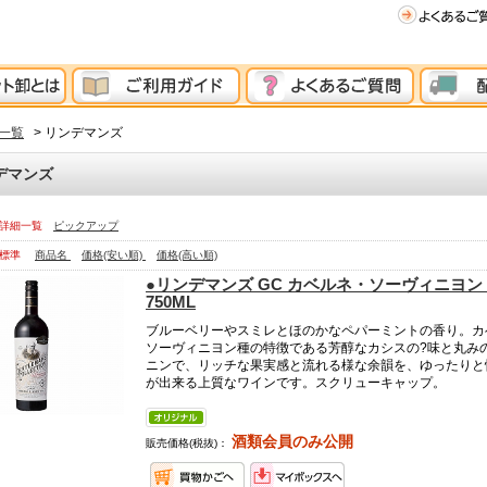
一覧
> リンデマンズ
デマンズ
詳細一覧
ピックアップ
標準
商品名
価格(安い順)
価格(高い順)
●リンデマンズ GC カベルネ・ソーヴィニヨ
750ML
ブルーベリーやスミレとほのかなペパーミントの香り。カ
ソーヴィニヨン種の特徴である芳醇なカシスの?味と丸み
ニンで、リッチな果実感と流れる様な余韻を、ゆったりと
が出来る上質なワインです。スクリューキャップ。
酒類会員のみ公開
販売価格(税抜)：