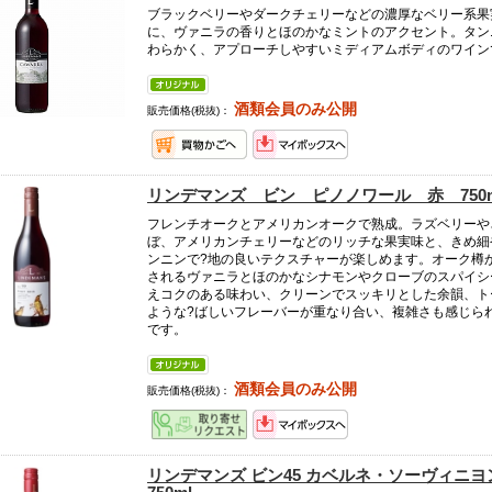
ブラックベリーやダークチェリーなどの濃厚なベリー系果
に、ヴァニラの香りとほのかなミントのアクセント。タン
わらかく、アプローチしやすいミディアムボディのワイン
酒類会員のみ公開
販売価格(税抜)：
リンデマンズ ビン ピノノワール 赤 750m
フレンチオークとアメリカンオークで熟成。ラズベリーや
ぼ、アメリカンチェリーなどのリッチな果実味と、きめ細
ンニンで?地の良いテクスチャーが楽しめます。オーク樽
されるヴァニラとほのかなシナモンやクローブのスパイシ
えコクのある味わい、クリーンでスッキリとした余韻、ト
ような?ばしいフレーバーが重なり合い、複雑さも感じら
です。
酒類会員のみ公開
販売価格(税抜)：
リンデマンズ ビン45 カベルネ・ソーヴィニヨ