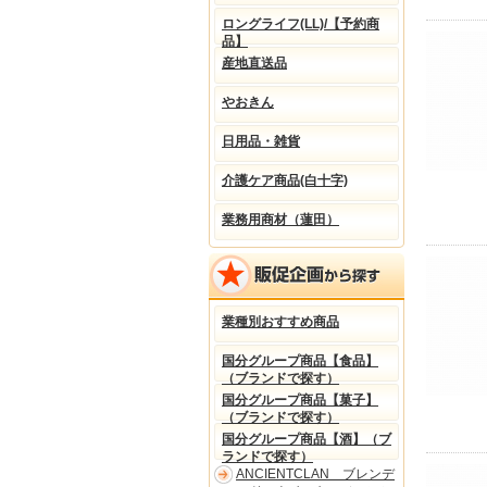
ロングライフ(LL)/【予約商
品】
産地直送品
やおきん
日用品・雑貨
介護ケア商品(白十字)
業務用商材（蓮田）
業種別おすすめ商品
国分グループ商品【食品】
（ブランドで探す）
国分グループ商品【菓子】
（ブランドで探す）
国分グループ商品【酒】（ブ
ランドで探す）
ANCIENTCLAN ブレンデ