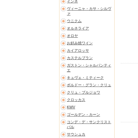
インネ
ヴィーニャ・カサ・シルヴ
ァ
ウニクム
オルネライア
オロヤ
お好み焼ワイン
カイアロッサ
カステルブラン
ガストン・シャルパンティ
エ
キュヴェ・ミティーク
ボルドー・グラン・クリュ
クリュ・ブルジョワ
クロッカス
KWV
ゴールデン・カーン
コンデ・デ・サンクリスト
バル
サウシュカ