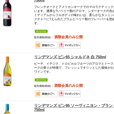
750ml
フレンチオークとアメリカンオークでのマロラクティック
います。濃厚な?いベリー類のアロマ、シダーオークの含
ミディアムからフルボディの味わいは、柔らかなタンニン
クチャーに?えられたプラムとベリー類のフレーバーを想
す。
酒類会員のみ公開
販売価格(税抜)：
リンデマンズ ビン65 シャルドネ 白 750ml
ピーチ、イチジク、トロピカルフルーツのアロマとトース
ークの香りが特徴で、フレッシュでキリッとした後味が心
ワインです。
酒類会員のみ公開
販売価格(税抜)：
リンデマンズ ビン95 ソーヴィニヨン・ブラン
750ml