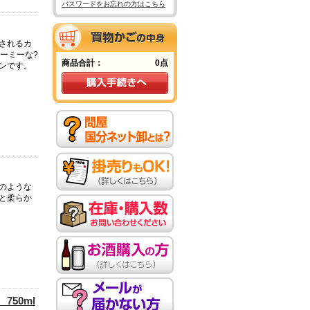
パスワードをお忘れの方はこちら
されるカ
ーミーな?
商品合計：
0点
ンです。
のような
と柔らか
50ml