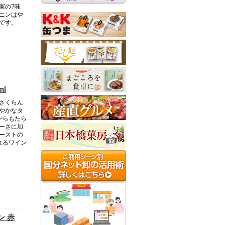
実の?味
ニンはや
です。
l
さくらん
やかなタ
からもたら
ーさに加
ーストの
れるワイン
ン 赤