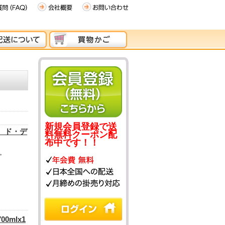
新規会員登録で送
 ド・デ
料無料クーポン配
布中です！！
。
0mlx1