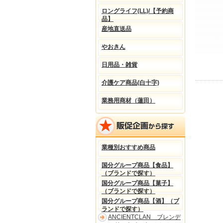
ロングライフ(LL)/【予約商
品】
産地直送品
やおきん
日用品・雑貨
介護ケア商品(白十字)
業務用商材（蓮田）
業種別おすすめ商品
国分グループ商品【食品】
（ブランドで探す）
国分グループ商品【菓子】
（ブランドで探す）
国分グループ商品【酒】（ブ
ランドで探す）
ANCIENTCLAN ブレンデ