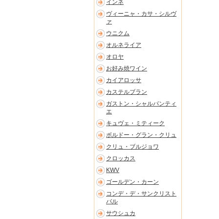
インネ
ヴィーニャ・カサ・シルヴ
ァ
ウニクム
オルネライア
オロヤ
お好み焼ワイン
カイアロッサ
カステルブラン
ガストン・シャルパンティ
エ
キュヴェ・ミティーク
ボルドー・グラン・クリュ
クリュ・ブルジョワ
クロッカス
KWV
ゴールデン・カーン
コンデ・デ・サンクリスト
バル
サウシュカ