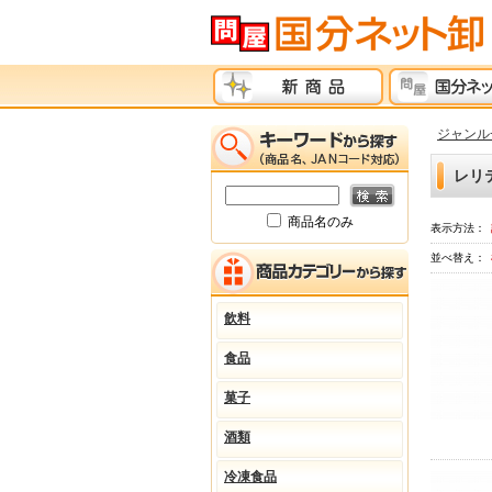
ジャンル
レリ
商品名のみ
表示方法：
並べ替え：
飲料
食品
菓子
酒類
冷凍食品