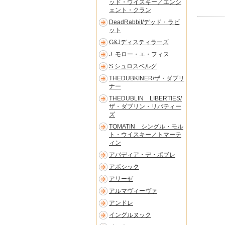
ッド・ウイスキー／エンシ
ェント・クラン
DeadRabbit/デッド・ラビ
ット
G&Jディスティラーズ
J. モロー・エ・フィス
S.シュロスベルグ
THEDUBKINER/ザ・ダブリ
ナー
THEDUBLIN LIBERTIES/
ザ・ダブリン・リバティー
ズ
TOMATIN シングル・モル
ト・ウイスキー／トマーテ
ィン
アバディア・デ・ポブレ
アポシック
アリーゼ
アルマヴィーヴァ
アンドレ
イングルヌック