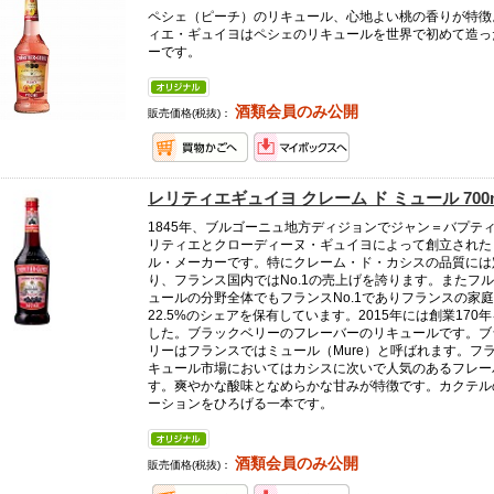
ペシェ（ピーチ）のリキュール、心地よい桃の香りが特徴
ィエ・ギュイヨはペシェのリキュールを世界で初めて造っ
ーです。
酒類会員のみ公開
販売価格(税抜)：
レリティエギュイヨ クレーム ド ミュール 700
1845年、ブルゴーニュ地方ディジョンでジャン＝バプテ
リティエとクローディーヌ・ギュイヨによって創立された
ル・メーカーです。特にクレーム・ド・カシスの品質には
り、フランス国内ではNo.1の売上げを誇ります。またフ
ュールの分野全体でもフランスNo.1でありフランスの家
22.5%のシェアを保有しています。2015年には創業170
した。ブラックベリーのフレーバーのリキュールです。ブ
リーはフランスではミュール（Mure）と呼ばれます。フ
キュール市場においてはカシスに次いで人気のあるフレー
す。爽やかな酸味となめらかな甘みが特徴です。カクテル
ーションをひろげる一本です。
酒類会員のみ公開
販売価格(税抜)：