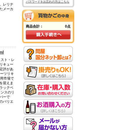
パスワードをお忘れの方はこちら
。レリテ
たメーカ
商品合計：
0点
ml
ィスト・レ
リキュー
定評があ
ルーツリキ
庭用市場で
年を迎えま
ラックベ
ランスのリ
バーで
のバリエ