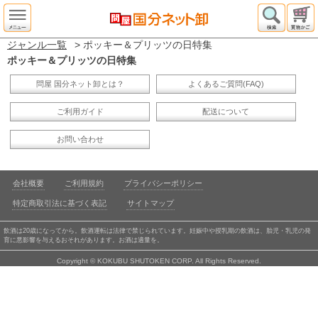
ジャンル一覧
> ポッキー＆プリッツの日特集
ポッキー＆プリッツの日特集
問屋 国分ネット卸とは？
よくあるご質問(FAQ)
ご利用ガイド
配送について
お問い合わせ
会社概要
ご利用規約
プライバシーポリシー
特定商取引法に基づく表記
サイトマップ
飲酒は20歳になってから。飲酒運転は法律で禁じられています。妊娠中や授乳期の飲酒は、胎児・乳児の発
育に悪影響を与えるおそれがあります。お酒は適量を。
Copyright © KOKUBU SHUTOKEN CORP. All Rights Reserved.