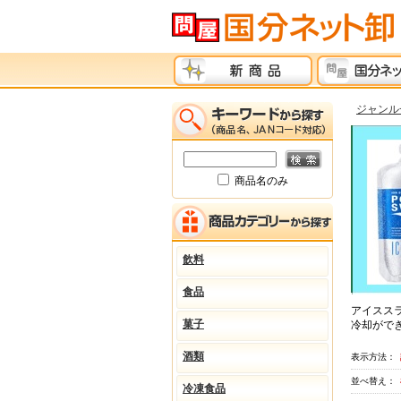
ジャンル
商品名のみ
飲料
食品
アイスス
菓子
冷却がで
酒類
表示方法：
並べ替え：
冷凍食品