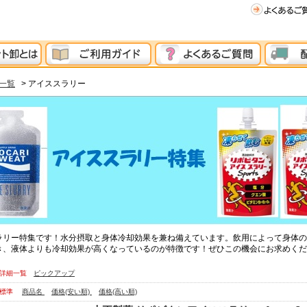
一覧
> アイススラリー
ラリー特集です！水分摂取と身体冷却効果を兼ね備えています。飲用によって身体の
き、液体よりも冷却効果が高くなっているのが特徴です！ぜひこの機会にお求めくだ
詳細一覧
ピックアップ
標準
商品名
価格(安い順)
価格(高い順)