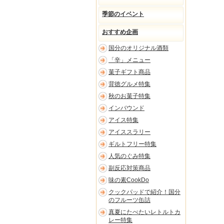
季節のイベント
おすすめ企画
国分のオリジナル酒類
「辛」メニュー
菓子ギフト商品
背徳グルメ特集
秋のお菓子特集
インバウンド
アイス特集
アイススラリー
ギルトフリー特集
人気のぐみ特集
副反応対策商品
味の素CookDo
クックパッドで紹介！国分
のフルーツ缶詰
真夏にたべたいレトルトカ
レー特集