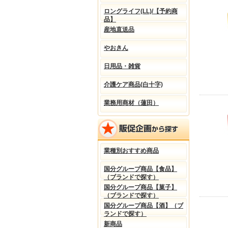
ロングライフ(LL)/【予約商
品】
産地直送品
やおきん
日用品・雑貨
介護ケア商品(白十字)
業務用商材（蓮田）
業種別おすすめ商品
国分グループ商品【食品】
（ブランドで探す）
国分グループ商品【菓子】
（ブランドで探す）
国分グループ商品【酒】（ブ
ランドで探す）
新商品