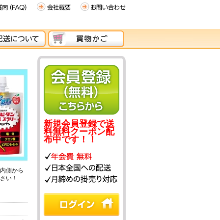
新規会員登録で送
料無料クーポン配
布中です！！
内側から
さい！