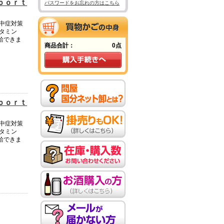
ｐｏｒｔ
パスワードをお忘れの方はこちら
中症対策
タミン
給できま
商品合計：
0点
ｐｏｒｔ
中症対策
タミン
給できま