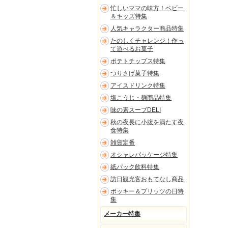
忙しいママの味方！ベビー
＆キッズ特集
人気キャラクター商品特集
たのしくチャレンジ！作っ
て遊べるお菓子
ポテトチップス特集
つりさげ菓子特集
アイスドリンク特集
塩こうじ・麹商品特集
味の素スープDELI
秋の夜長に小腹を満たす夜
食特集
雑貨定番
オシャレパッケージ特集
紙パック飲料特集
訪日観光客おもてなし商品
ポッキー＆プリッツの日特
集
メーカー特集