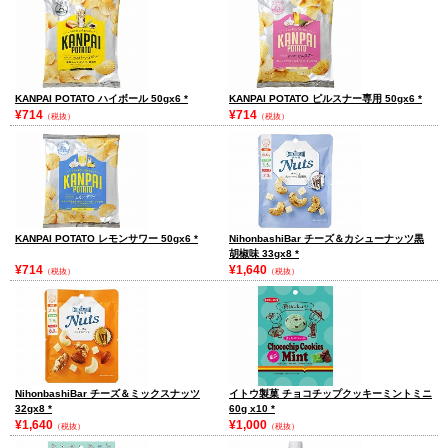
KANPAI POTATO ハイボール 50gx6
*
KANPAI POTATO ピルスナー専用 50gx6
*
¥714
¥714
（税抜）
（税抜）
KANPAI POTATO レモンサワー 50gx6
*
NihonbashiBar チーズ＆カシューナッツ黒
胡椒味 33gx8
*
¥714
¥1,640
（税抜）
（税抜）
NihonbashiBar チーズ＆ミックスナッツ
イトウ製菓 チョコチップクッキーミントミニ
32gx8
*
60g x10
*
¥1,640
¥1,000
（税抜）
（税抜）