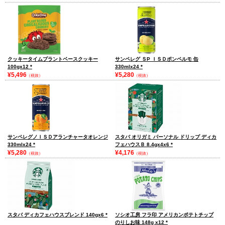
クッキータイムプラントベースクッキー
サンペレグ ＳP ＩＳＤポンペルモ 缶
100gx12
*
330mlx24
*
¥5,496
¥5,280
（税抜）
（税抜）
サンペレグノＩＳＤアランチャータオレンジ
スタバ オリガミ パーソナル ドリップ ディカ
330mlx24
*
フェハウスＢ 8.4gx4x6
*
¥5,280
¥4,176
（税抜）
（税抜）
スタバ ディカフェハウスブレンド 140gx6
*
ソシオ工房 フラ印 アメリカンポテトチップ
のりしお味 148g x12
*