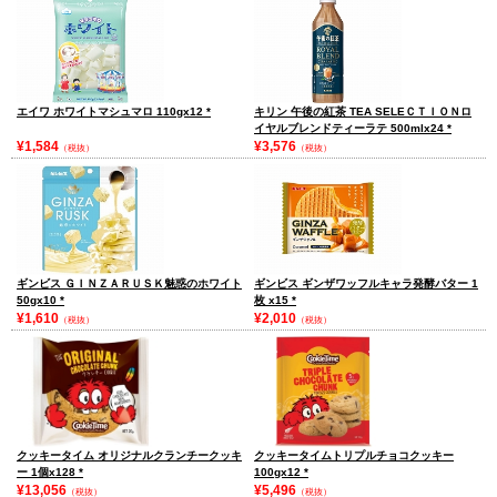
エイワ ホワイトマシュマロ 110gx12
*
キリン 午後の紅茶 TEA SELEＣＴＩＯＮロ
イヤルブレンドティーラテ 500mlx24
*
¥1,584
¥3,576
（税抜）
（税抜）
ギンビス ＧＩＮＺＡＲＵＳＫ魅惑のホワイト
ギンビス ギンザワッフルキャラ発酵バター 1
50gx10
*
枚 x15
*
¥1,610
¥2,010
（税抜）
（税抜）
クッキータイム オリジナルクランチークッキ
クッキータイムトリプルチョコクッキー
ー 1個x128
*
100gx12
*
¥13,056
¥5,496
（税抜）
（税抜）