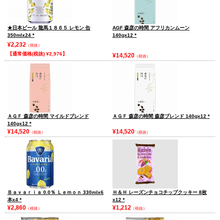
★日本ビール 龍馬１８６５ レモン 缶
AGF 森彦の時間 アフリカンムーン
350mlx24
*
140gx12
*
¥2,232
（税抜）
【通常価格(税抜) ¥2,976】
¥14,520
（税抜）
ＡＧＦ 森彦の時間 マイルドブレンド
ＡＧＦ 森彦の時間 森彦ブレンド 140gx12
*
140gx12
*
¥14,520
¥14,520
（税抜）
（税抜）
Ｂａｖａｒｉａ 0.0％ Ｌｅｍｏｎ 330mlx6
Ｈ＆Ｈ レーズンチョコチップクッキー 8枚
本x4
*
x12
*
¥2,860
¥1,212
（税抜）
（税抜）