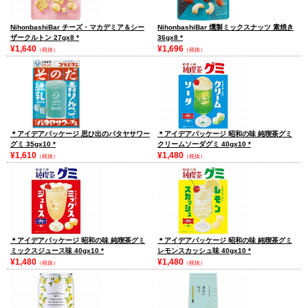
NihonbashiBar チーズ・マカデミア＆シー
NihonbashiBar 燻製ミックスナッツ 素焼き
ザークルトン 27gx8
*
36gx8
*
¥1,640
¥1,696
（税抜）
（税抜）
＊アイデアパッケージ 思ひ出のパタヤサワー
＊アイデアパッケージ 昭和の味 純喫茶グミ
グミ 35gx10
*
クリームソーダグミ 40gx10
*
¥1,610
¥1,480
（税抜）
（税抜）
＊アイデアパッケージ 昭和の味 純喫茶グミ
＊アイデアパッケージ 昭和の味 純喫茶グミ
ミックスジュース味 40gx10
*
レモンスカッシュ味 40gx10
*
¥1,480
¥1,480
（税抜）
（税抜）