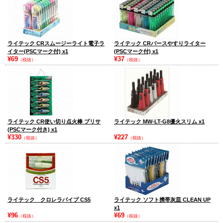
ライテック CRスムージーライト電子ラ
ライテック CRバースやすりライター
イター(PSCマーク付) x1
(PSCマーク付) x1
¥69
¥37
（税抜）
（税抜）
ライテック CR使い切り点火棒 ブリサ
ライテック MW-LT-G8優火スリム x1
(PSCマーク付き) x1
¥330
¥227
（税抜）
（税抜）
ライテック クロレラパイプ CS5
ライテック ソフト携帯灰皿 CLEAN UP
x1
¥96
¥69
（税抜）
（税抜）