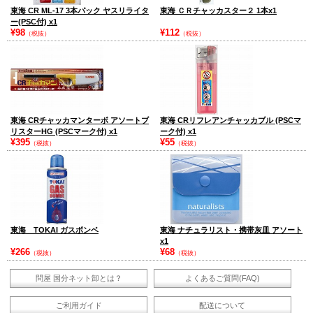
東海 CR ML-17 3本パック ヤスリライタ
東海 ＣＲチャッカスター２ 1本x1
ー(PSC付) x1
¥98
¥112
（税抜）
（税抜）
東海 CRチャッカマンターボ アソートブ
東海 CRリフレアンチャッカブル (PSCマ
リスターHG (PSCマーク付) x1
ーク付) x1
¥395
¥55
（税抜）
（税抜）
東海 TOKAI ガスボンベ
東海 ナチュラリスト・携帯灰皿 アソート
x1
¥266
¥68
（税抜）
（税抜）
問屋 国分ネット卸とは？
よくあるご質問(FAQ)
ご利用ガイド
配送について