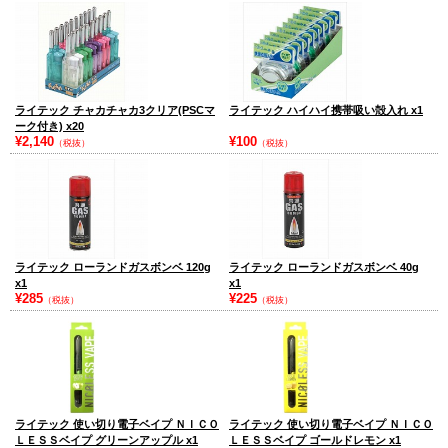
ライテック チャカチャカ3クリア(PSCマ
ライテック ハイハイ携帯吸い殻入れ x1
ーク付き) x20
¥2,140
¥100
（税抜）
（税抜）
ライテック ローランドガスボンベ 120g
ライテック ローランドガスボンベ 40g
x1
x1
¥285
¥225
（税抜）
（税抜）
ライテック 使い切り電子ベイプ ＮＩＣＯ
ライテック 使い切り電子ベイプ ＮＩＣＯ
ＬＥＳＳベイプ グリーンアップル x1
ＬＥＳＳベイプ ゴールドレモン x1