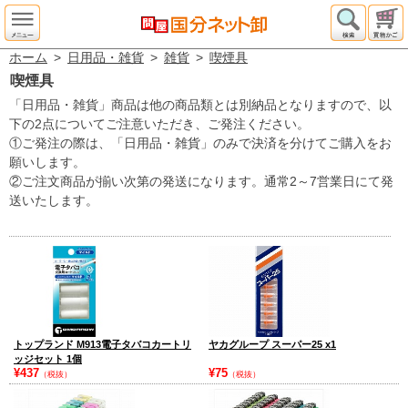
ホーム
>
日用品・雑貨
>
雑貨
>
喫煙具
喫煙具
「日用品・雑貨」商品は他の商品類とは別納品となりますので、以
下の2点についてご注意いただき、ご発注ください。
①ご発注の際は、「日用品・雑貨」のみで決済を分けてご購入をお
願いします。
②ご注文商品が揃い次第の発送になります。通常2～7営業日にて発
送いたします。
トップランド M913電子タバコカートリ
ヤカグループ スーパー25 x1
ッジセット 1個
¥437
¥75
（税抜）
（税抜）