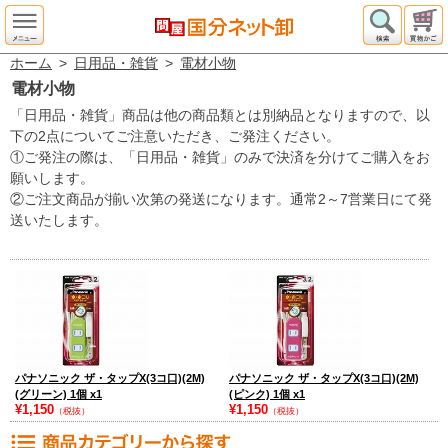
ホーム
>
日用品・雑貨
>
電材小物
電材小物
「日用品・雑貨」商品は他の商品類とは別納品となりますので、以
下の2点についてご注意いただき、ご発注ください。
①ご発注の際は、「日用品・雑貨」のみで決済を分けてご購入をお
願いします。
②ご注文商品が揃い次第の発送になります。通常2～7営業日にて発
送いたします。
パナソニック ザ・タップX(3コ口)(2M)
パナソニック ザ・タップX(3コ口)(2M)
(グリーン) 1個 x1
(ピンク) 1個 x1
¥1,150
¥1,150
（税抜）
（税抜）