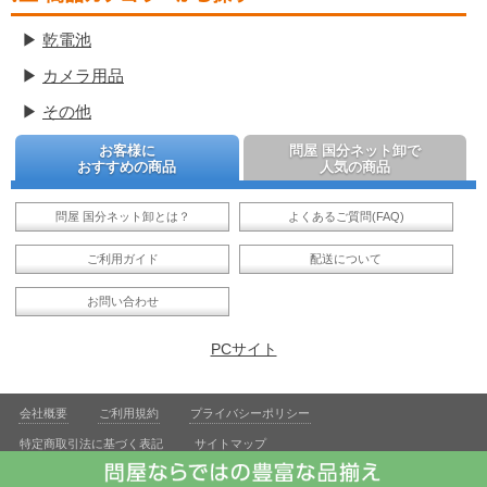
▶
乾電池
▶
カメラ用品
▶
その他
お客様に
問屋 国分ネット卸で
おすすめの商品
人気の商品
問屋 国分ネット卸とは？
よくあるご質問(FAQ)
ご利用ガイド
配送について
お問い合わせ
PCサイト
会社概要
ご利用規約
プライバシーポリシー
特定商取引法に基づく表記
サイトマップ
飲酒は20歳になってから。飲酒運転は法律で禁じられています。妊娠中や授乳期の飲酒は、胎児・乳児の発