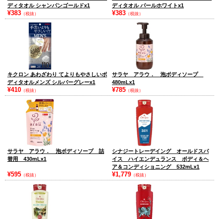
ディタオル シャンパンゴールドx1
ディタオル パールホワイトx1
¥383
¥383
（税抜）
（税抜）
キクロン あわざわり てよりもやさしいボ
サラヤ アラウ． 泡ボディソープ
ディタオルメンズ シルバーグレーx1
480mLx1
¥410
¥785
（税抜）
（税抜）
サラヤ アラウ． 泡ボディソープ 詰
シナジートレーデイング オールドスパ
替用 430mLx1
イス ハイエンデュランス ボディ＆ヘ
ア＆コンディショニング 532mLx1
¥595
¥1,779
（税抜）
（税抜）