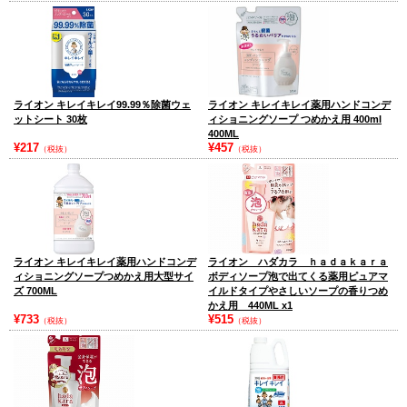
ライオン キレイキレイ99.99％除菌ウェ
ライオン キレイキレイ薬用ハンドコンデ
ットシート 30枚
ィショニングソープ つめかえ用 400ml
400ML
¥217
¥457
（税抜）
（税抜）
ライオン キレイキレイ薬用ハンドコンデ
ライオン ハダカラ ｈａｄａｋａｒａ
ィショニングソープつめかえ用大型サイ
ボディソープ泡で出てくる薬用ピュアマ
ズ 700ML
イルドタイプやさしいソープの香りつめ
かえ用 440ML x1
¥733
¥515
（税抜）
（税抜）