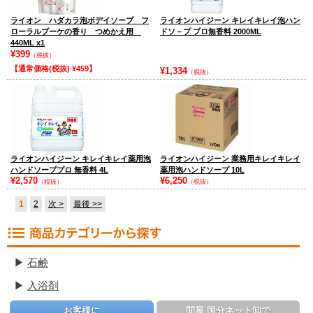
ライオン ハダカラ泡ボデイソープ フ
ライオンハイジーン キレイキレイ泡ハン
ローラルブーケの香り つめかえ用
ドソ－プ プロ無香料 2000ML
440ML x1
¥399
（税抜）
【通常価格(税抜) ¥459】
¥1,334
（税抜）
ライオンハイジーン キレイキレイ薬用泡
ライオンハイジーン 業務用キレイキレイ
ハンドソーププロ 無香料 4L
薬用泡ハンドソープ 10L
¥2,570
¥6,250
（税抜）
（税抜）
1
2
次 >
最後 >>
▶
石鹸
▶
入浴剤
お客様に
問屋 国分ネット卸で