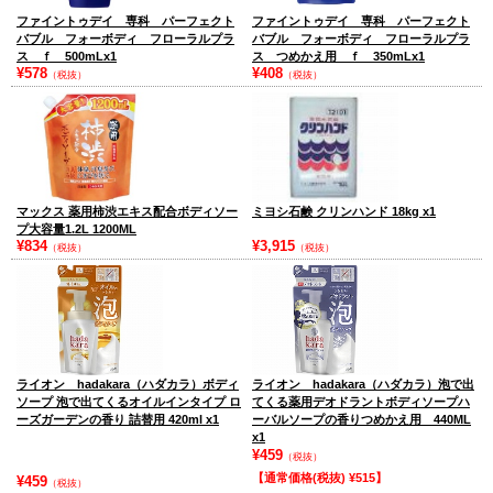
ファイントゥデイ 専科 パーフェクト
ファイントゥデイ 専科 パーフェクト
バブル フォーボディ フローラルプラ
バブル フォーボディ フローラルプラ
ス ｆ 500mLx1
ス つめかえ用 ｆ 350mLx1
¥578
¥408
（税抜）
（税抜）
マックス 薬用柿渋エキス配合ボディソー
ミヨシ石鹸 クリンハンド 18kg x1
プ大容量1.2L 1200ML
¥834
¥3,915
（税抜）
（税抜）
ライオン hadakara（ハダカラ）ボディ
ライオン hadakara（ハダカラ）泡で出
ソープ 泡で出てくるオイルインタイプ ロ
てくる薬用デオドラントボディソープハ
ーズガーデンの香り 詰替用 420ml x1
ーバルソープの香りつめかえ用 440ML
x1
¥459
（税抜）
【通常価格(税抜) ¥515】
¥459
（税抜）