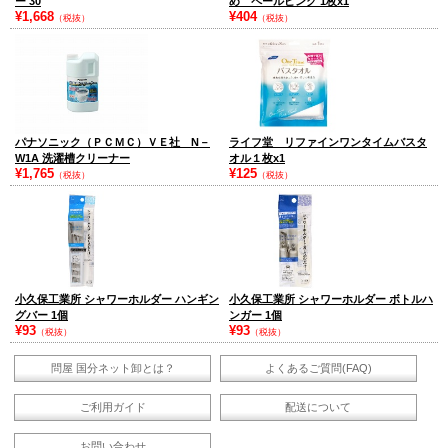
ー 30
め ペールピンク 1枚x1
¥1,668
¥404
（税抜）
（税抜）
パナソニック（ＰＣＭＣ）ＶＥ社 N－
ライフ堂 リファインワンタイムバスタ
W1A 洗濯槽クリーナー
オル１枚x1
¥1,765
¥125
（税抜）
（税抜）
小久保工業所 シャワーホルダー ハンギン
小久保工業所 シャワーホルダー ボトルハ
グバー 1個
ンガー 1個
¥93
¥93
（税抜）
（税抜）
問屋 国分ネット卸とは？
よくあるご質問(FAQ)
ご利用ガイド
配送について
お問い合わせ