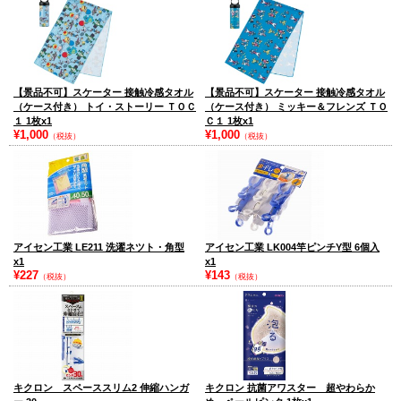
【景品不可】スケーター 接触冷感タオル
【景品不可】スケーター 接触冷感タオル
（ケース付き） トイ・ストーリー ＴＯＣ
（ケース付き） ミッキー＆フレンズ ＴＯ
１ 1枚x1
Ｃ１ 1枚x1
¥1,000
¥1,000
（税抜）
（税抜）
アイセン工業 LE211 洗濯ネツト・角型
アイセン工業 LK004竿ピンチY型 6個入
x1
x1
¥227
¥143
（税抜）
（税抜）
キクロン スペーススリム2 伸縮ハンガ
キクロン 抗菌アワスター 超やわらか