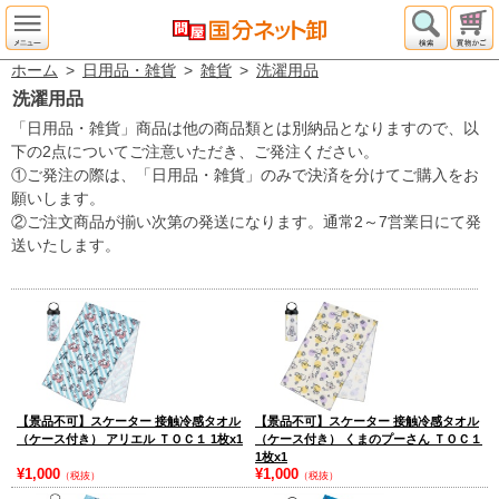
ホーム
>
日用品・雑貨
>
雑貨
>
洗濯用品
洗濯用品
「日用品・雑貨」商品は他の商品類とは別納品となりますので、以
下の2点についてご注意いただき、ご発注ください。
①ご発注の際は、「日用品・雑貨」のみで決済を分けてご購入をお
願いします。
②ご注文商品が揃い次第の発送になります。通常2～7営業日にて発
送いたします。
【景品不可】スケーター 接触冷感タオル
【景品不可】スケーター 接触冷感タオル
（ケース付き） アリエル ＴＯＣ１ 1枚x1
（ケース付き） くまのプーさん ＴＯＣ１
1枚x1
¥1,000
¥1,000
（税抜）
（税抜）