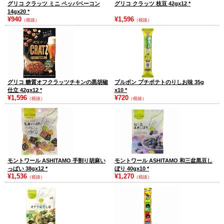
グリコ クラッツ ミニ ペッパベーコン
グリコ クラッツ 枝豆 42gx12
*
14gx20
*
¥940
¥1,596
（税抜）
（税抜）
グリコ 糖質オフクラッツチキンの黒胡椒
ブルボン プチポテトのりしお味 35g
仕立 42gx12
*
x10
*
¥1,596
¥720
（税抜）
（税抜）
モントワール ASHITAMO 手割り胡麻い
モントワール ASHITAMO 和三盆黒豆し
っぱい 38gx12
*
ぼり 40gx10
*
¥1,536
¥1,270
（税抜）
（税抜）