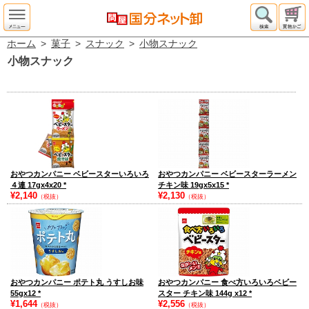
ホーム
>
菓子
>
スナック
>
小物スナック
小物スナック
おやつカンパニー ベビースターいろいろ
おやつカンパニー ベビースターラーメン
４連 17gx4x20
*
チキン味 19gx5x15
*
¥2,140
¥2,130
（税抜）
（税抜）
おやつカンパニー ポテト丸 うすしお味
おやつカンパニー 食べ方いろいろベビー
55gx12
*
スター チキン味 144g x12
*
¥1,644
¥2,556
（税抜）
（税抜）