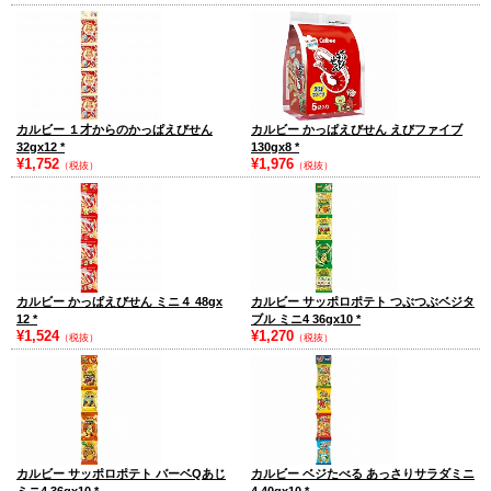
カルビー １才からのかっぱえびせん
カルビー かっぱえびせん えびファイブ
32gx12
*
130gx8
*
¥1,752
¥1,976
（税抜）
（税抜）
カルビー かっぱえびせん ミニ４ 48gx
カルビー サッポロポテト つぶつぶベジタ
12
*
ブル ミニ4 36gx10
*
¥1,524
¥1,270
（税抜）
（税抜）
カルビー サッポロポテト バーベQあじ
カルビー ベジたべる あっさりサラダミニ