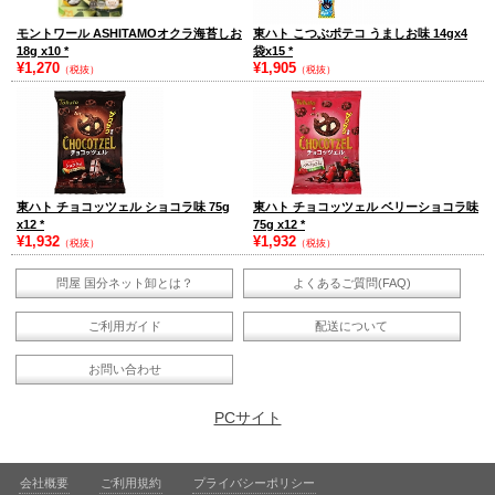
モントワール ASHITAMOオクラ海苔しお
東ハト こつぶポテコ うましお味 14gx4
18g x10
*
袋x15
*
¥1,270
¥1,905
（税抜）
（税抜）
東ハト チョコッツェル ショコラ味 75g
東ハト チョコッツェル ベリーショコラ味
x12
*
75g x12
*
¥1,932
¥1,932
（税抜）
（税抜）
問屋 国分ネット卸とは？
よくあるご質問(FAQ)
ご利用ガイド
配送について
お問い合わせ
PCサイト
会社概要
ご利用規約
プライバシーポリシー