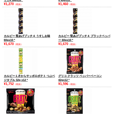
ミニ4 36gx10
*
4 40gx10
*
¥1,270
¥1,460
（税抜）
（税抜）
カルビー 堅あげプッチ４ うすしお味
カルビー 堅あげプッチ４ ブラックペッパ
60gx10
*
ー 60gx10
*
¥1,670
¥1,670
（税抜）
（税抜）
カルビー１才からサッポロポテト つぶベ
グリコ クラッツ ペッパーベーコン
ジタブル 32g x12
*
42gx12
*
¥1,752
¥1,596
（税抜）
（税抜）