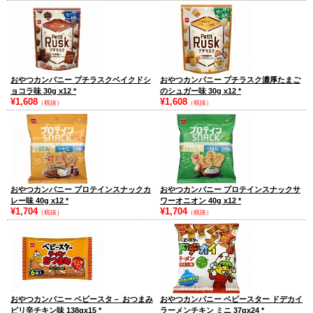
おやつカンパニー プチラスクベイクドシ
おやつカンパニー プチラスク濃厚たまご
ョコラ味 30g x12
*
のシュガー味 30g x12
*
¥1,608
¥1,608
（税抜）
（税抜）
おやつカンパニー プロテインスナックカ
おやつカンパニー プロテインスナックサ
レー味 40g x12
*
ワーオニオン 40g x12
*
¥1,704
¥1,704
（税抜）
（税抜）
おやつカンパニー ベビースタ－ おつまみ
おやつカンパニー ベビースター ドデカイ
ピリ辛チキン味 138gx15
*
ラーメンチキン ミニ 37gx24
*