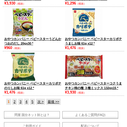
¥3,930
¥1,296
（税抜）
（税抜）
おやつカンパニー ベビースターうどんか
おやつカンパニー ベビースターカリポテ
つおのだし 20gx30
*
うましお味 61g x12
*
¥960
¥1,476
（税抜）
（税抜）
おやつカンパニー ベビースターカリポテ
おやつカンパニー ベビースターコクうま
のりしお味 61g x12
*
チキン柿の種 ３種ミックス 132gx15
*
¥1,476
¥3,930
（税抜）
（税抜）
1
2
3
4
5
次 >
最後 >>
問屋 国分ネット卸とは？
よくあるご質問(FAQ)
ご利用ガイド
配送について