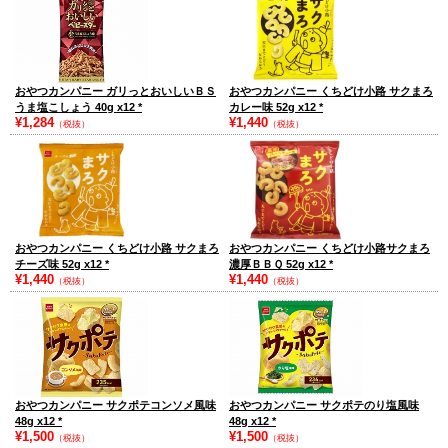
おやつカンパニー ガリっとおいしいＢＳ
おやつカンパニー くちどけ小路 サクまろ
うま塩こしょう 40g x12
*
カレー味 52g x12
*
¥1,284
¥1,440
（税抜）
（税抜）
おやつカンパニー くちどけ小路 サクまろ
おやつカンパニー くちどけ小路サクまろ
チーズ味 52g x12
*
濃厚ＢＢＱ 52g x12
*
¥1,440
¥1,440
（税抜）
（税抜）
おやつカンパニー サクポテコンソメ風味
おやつカンパニー サクポテのり塩風味
48g x12
*
48g x12
*
¥1,500
¥1,500
（税抜）
（税抜）