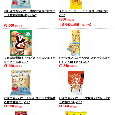
◎おやつカンパニー 素材市場さかなスナ
★カルビー ｍｉｉｎｏ 大豆しお味 22g
ック醤油竜田揚 61g x24
*
x18
*
¥900
（税抜）
【通常価格(税抜) ¥1,746】
¥3,000
（税抜）
ＵＨＡ味覚糖 おさつどきっモスシェイク
おやつカンパニー いわしスナックあまか
コーヒー 55g x10
*
らしょうゆ 14gX4 x20
*
¥1,400
¥2,840
（税抜）
（税抜）
おやつカンパニー いわしスナック生姜香
おやつカンパニー うす焼きえびちっぷす
る甘辛醤油 61gx12
*
うす塩味 80gx10
*
¥1,500
¥1,960
（税抜）
（税抜）