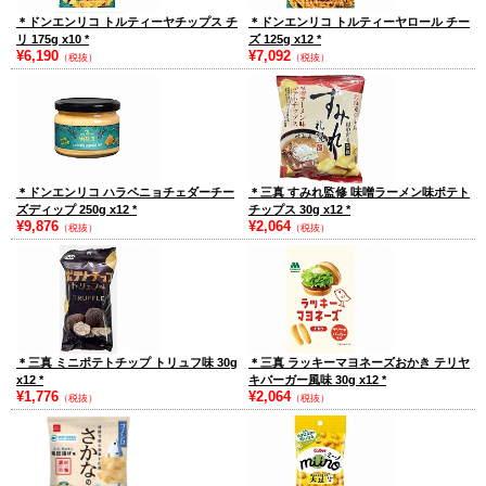
＊ドンエンリコ トルティーヤチップス チ
＊ドンエンリコ トルティーヤロール チー
リ 175g x10
*
ズ 125g x12
*
¥6,190
¥7,092
（税抜）
（税抜）
＊ドンエンリコ ハラペニョチェダーチー
＊三真 すみれ監修 味噌ラーメン味ポテト
ズディップ 250g x12
*
チップス 30g x12
*
¥9,876
¥2,064
（税抜）
（税抜）
＊三真 ミニポテトチップ トリュフ味 30g
＊三真 ラッキーマヨネーズおかき テリヤ
x12
*
キバーガー風味 30g x12
*
¥1,776
¥2,064
（税抜）
（税抜）