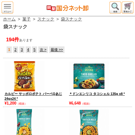
ホーム
>
菓子
>
スナック
>
袋スナック
袋スナック
194件
あります
1
2
3
4
5
次 >
最後 >>
カルビー サッポロポテト バーベQあじ
＊ドンエンリコ タコシェル 135g x8
*
24gx24
*
¥1,200
¥6,648
（税抜）
（税抜）