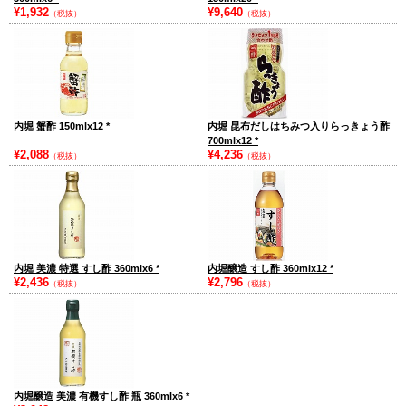
¥1,932
¥9,640
（税抜）
（税抜）
内堀 蟹酢 150mlx12
*
内堀 昆布だしはちみつ入りらっきょう酢
700mlx12
*
¥2,088
¥4,236
（税抜）
（税抜）
内堀 美濃 特選 すし酢 360mlx6
*
内堀醸造 すし酢 360mlx12
*
¥2,436
¥2,796
（税抜）
（税抜）
内堀醸造 美濃 有機すし酢 瓶 360mlx6
*