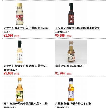
ミツカン 昆布だし入り 甘酢 瓶 150ml
ミツカン 特級すし酢 赤酢 醸美仕立て
x12
*
150mlx12
*
¥1,596
¥5,688
（税抜）
（税抜）
ミツカン 特級すし酢 米酢 白菊仕立て
横井 かに酢 150mlx12
*
150mlx12
*
¥5,688
¥1,764
（税抜）
（税抜）
横井 梅丘寿司の美登利総本店 すし酢
九重酢 雑賀 吟醸赤酢のすし酢
300mlx6
*
150mlx20
*