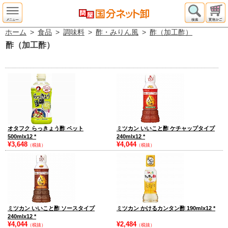
ホーム
>
食品
>
調味料
>
酢・みりん風
>
酢（加工酢）
酢（加工酢）
オタフク らっきょう酢 ペット
ミツカン いいこと酢 ケチャップタイプ
500mlx12
*
240mlx12
*
¥3,648
¥4,044
（税抜）
（税抜）
ミツカン いいこと酢 ソースタイプ
ミツカン かけるカンタン酢 190mlx12
*
240mlx12
*
¥4,044
¥2,484
（税抜）
（税抜）