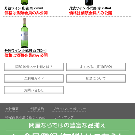
丹波ワイン 山雀 白 720ml
丹波ワイン 小式部 赤 750ml
価格は酒類会員のみ公開
価格は酒類会員のみ公開
丹波ワイン 小式部 白 750ml
価格は酒類会員のみ公開
問屋 国分ネット卸とは？
よくあるご質問(FAQ)
ご利用ガイド
配送について
お問い合わせ
会社概要
ご利用規約
プライバシーポリシー
特定商取引法に基づく表記
サイトマップ
飲酒は20歳になってから。飲酒運転は法律で禁じられています。妊娠中や授乳期の飲酒は、胎児・乳児の発
育に悪影響を与えるおそれがあります。お酒は適量を。