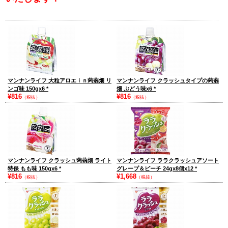
マンナンライフ 大粒アロエｉｎ蒟蒻畑 リ
マンナンライフ クラッシュタイプの蒟蒻
ンゴ味 150gx6
*
畑 ぶどう味x6
*
¥816
¥816
（税抜）
（税抜）
マンナンライフ クラッシュ蒟蒻畑 ライト
マンナンライフ ララクラッシュアソート
特保 もも味 150gx6
*
グレープ＆ピーチ 24gx8個x12
*
¥816
¥1,668
（税抜）
（税抜）