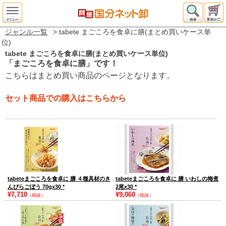
ジャンル一覧
> tabete まごころを食卓に膳(まとめ買いケース単
位)
tabete まごころを食卓に膳(まとめ買いケース単位)
「まごころを食卓に膳」です！
こちらはまとめ買い商品のページとなります。
セット商品での購入はこちらから
tabeteまごころを食卓に 膳 ４種具材のき
tabeteまごころを食卓に 膳 いわしの梅煮
んぴらごぼう 70gx30
*
2尾x30
*
¥7,710
¥9,060
（税抜）
（税抜）