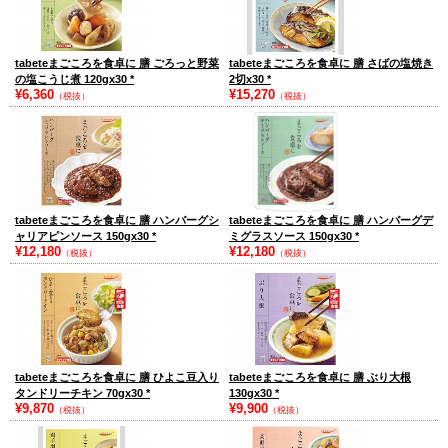
tabeteまごころを食卓に 膳 ごろっと野菜
tabeteまごころを食卓に 膳 さばの塩焼き
の塩こうじ煮 120gx30
*
2切x30
*
¥6,360
¥15,270
（税抜）
（税抜）
tabeteまごころを食卓に 膳 ハンバーグシ
tabeteまごころを食卓に 膳 ハンバーグデ
ャリアピンソース 150gx30
*
ミグラスソース 150gx30
*
¥12,180
¥12,180
（税抜）
（税抜）
tabeteまごころを食卓に 膳 ひよこ豆入り
tabeteまごころを食卓に 膳 ぶり大根
タンドリーチキン 70gx30
*
130gx30
*
¥9,870
¥9,900
（税抜）
（税抜）