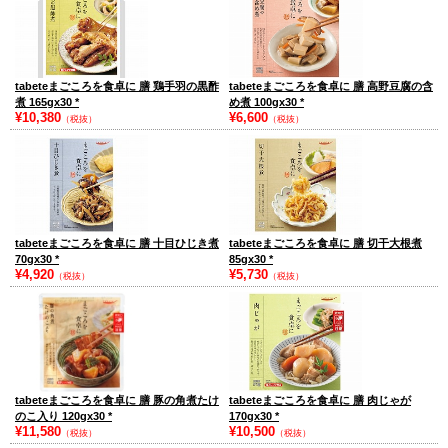
tabeteまごころを食卓に 膳 鶏手羽の黒酢
tabeteまごころを食卓に 膳 高野豆腐の含
煮 165gx30
*
め煮 100gx30
*
¥10,380
¥6,600
（税抜）
（税抜）
tabeteまごころを食卓に 膳 十目ひじき煮
tabeteまごころを食卓に 膳 切干大根煮
70gx30
*
85gx30
*
¥4,920
¥5,730
（税抜）
（税抜）
tabeteまごころを食卓に 膳 豚の角煮たけ
tabeteまごころを食卓に 膳 肉じゃが
のこ入り 120gx30
*
170gx30
*
¥11,580
¥10,500
（税抜）
（税抜）