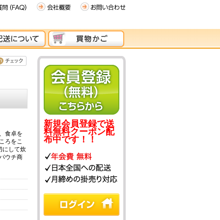
新規会員登録で送
料無料クーポン配
、食卓を
布中です！！
ころをこ
切にして炊
パウチ商