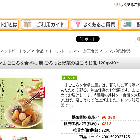
分ネット卸：トップ
>
食品
>
レトルト・レンジ・加工食品
>
レンジ調理食品
eteまごころを食卓に 膳 ごろっと野菜の塩こうじ煮 120gx30
*
「まごころを食卓に膳」は、暮らしに寄り添い
あたたかく彩る、常温保存のお惣菜です。まご
めてお届けします。6種類の具材を、食感を大
き上げ、塩こうじで仕上げました。レンジ対応
品です。
¥6,360
販売価格(税抜)：
¥212
販売価格バラ(税抜)：
推奨売価(税抜) :
¥290
商品コード :
4901592927125