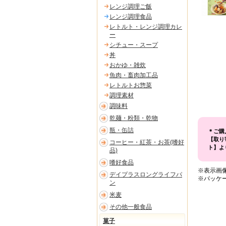
レンジ調理ご飯
レンジ調理食品
レトルト・レンジ調理カレ
ー
シチュー・スープ
丼
おかゆ・雑炊
魚肉・畜肉加工品
レトルトお惣菜
調理素材
調味料
乾麺・粉類・乾物
瓶・缶詰
＊ご購
【取り
コーヒー・紅茶・お茶(嗜好
ト】よ
品)
嗜好食品
※表示画
デイプラスロングライフパ
※パッケ
ン
米麦
その他一般食品
菓子