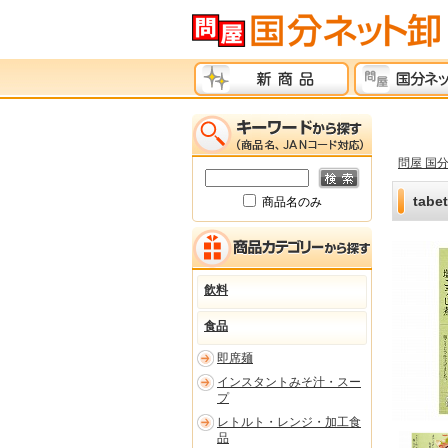
問屋 国
tab
商品名のみ
飲料
食品
即席麺
インスタントみそ汁・スー
プ
レトルト・レンジ・加工食
品