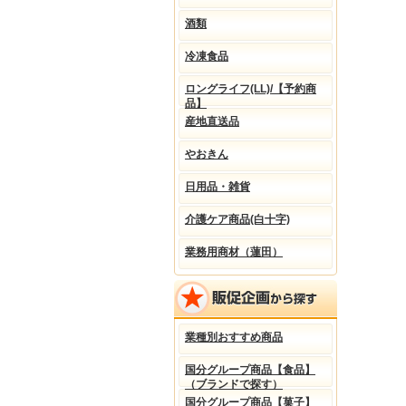
酒類
冷凍食品
ロングライフ(LL)/【予約商
品】
産地直送品
やおきん
日用品・雑貨
介護ケア商品(白十字)
業務用商材（蓮田）
業種別おすすめ商品
国分グループ商品【食品】
（ブランドで探す）
国分グループ商品【菓子】