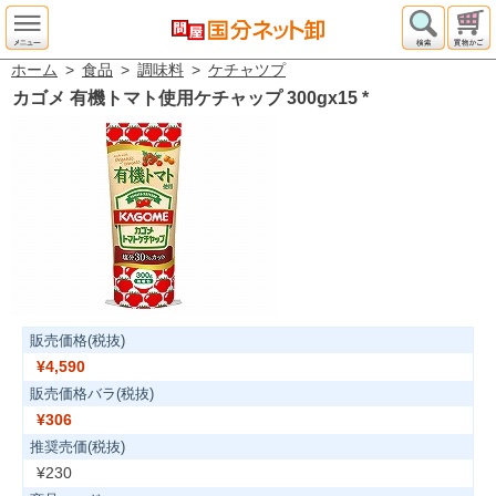
ホーム
>
食品
>
調味料
>
ケチャツプ
カゴメ 有機トマト使用ケチャップ 300gx15
*
販売価格(税抜)
¥4,590
販売価格バラ(税抜)
¥306
推奨売価(税抜)
¥230