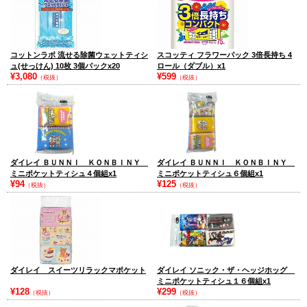
コットンラボ 流せる除菌ウェットティシ
スコッティ フラワーパック 3倍長持ち 4
ュ(せっけん) 10枚 3個パックx20
ロール（ダブル）x1
¥3,080
¥599
（税抜）
（税抜）
ダイレイ ＢＵＮＮＩ ＫＯＮＢＩＮＹ
ダイレイ ＢＵＮＮＩ ＫＯＮＢＩＮＹ
ミニポケットティシュ４個組x1
ミニポケットティシュ６個組x1
¥94
¥125
（税抜）
（税抜）
ダイレイ スイーツリラックマポケット
ダイレイ ソニック・ザ・ヘッジホッグ
ミニポケットティシュ１６個組x1
¥128
¥299
（税抜）
（税抜）