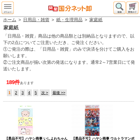
ホーム
>
日用品・雑貨
>
紙・生理用品
>
家庭紙
家庭紙
「日用品・雑貨」商品は他の商品類とは別納品となりますので、以
下の2点についてご注意いただき、ご発注ください。
①ご発注の際は、「日用品・雑貨」のみで決済を分けてご購入をお
願いします。
②ご注文商品が揃い次第の発送になります。通常2～7営業日にて発
送いたします。
189件
あります
1
2
3
4
5
次 >
最後 >>
【景品不可】ハヤシ商事 いしよわちゃん
【景品不可】ハヤシ商事 ウルトラマンポ