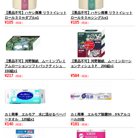
【景品不可】ハヤシ商事 リラトイレット
【景品不可】ハヤシ商事 リラトイレット
ロール３０ｍダブルx1
ロール６０ｍシングルx1
¥105
¥105
（税抜）
（税抜）
【景品不可】河野製紙 ムーミンプレミ
【景品不可】河野製紙 ムーミンローシ
アムローションソフトパックティシュ
ョンティシュ３Ｐ 200組x1
150組x1
¥217
¥584
（税抜）
（税抜）
カミ商事 エルモア 水に流せるペーパ
カミ商事 エルモア除菌99．9％アルコ
ータオル 120組x1
ール20枚
¥140
¥181
（税抜）
（税抜）