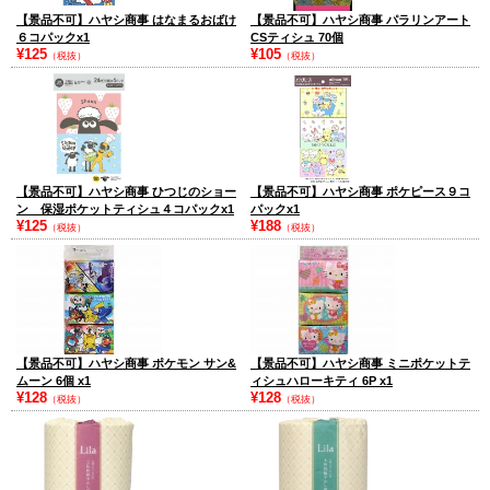
【景品不可】ハヤシ商事 はなまるおばけ
【景品不可】ハヤシ商事 パラリンアート
６コパックx1
CSティシュ 70個
¥125
¥105
（税抜）
（税抜）
【景品不可】ハヤシ商事 ひつじのショー
【景品不可】ハヤシ商事 ポケピース９コ
ン 保湿ポケットティシュ４コパックx1
パックx1
¥125
¥188
（税抜）
（税抜）
【景品不可】ハヤシ商事 ポケモン サン&
【景品不可】ハヤシ商事 ミニポケットテ
ムーン 6個 x1
ィシュハローキティ 6P x1
¥128
¥128
（税抜）
（税抜）