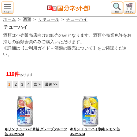
ホーム
>
酒類
>
リキュール
>
チューハイ
チューハイ
酒類は小売販売店向けの卸売のみとなります。酒類小売業免許をお
持ちの酒類会員のみご購入いただけます。
※詳細は【ご利用ガイド－酒類の販売について】をご確認くださ
い。
119件
あります
1
2
3
4
次 >
最後 >>
キリン チューハイ氷結 グレープフルーツ
キリン チューハイ氷結 レモン 缶
缶 350mlx24
350mlx24