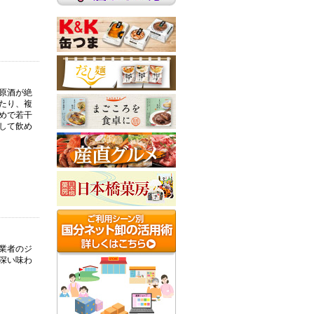
原酒が絶
たり、複
めで若干
して飲め
業者のジ
深い味わ