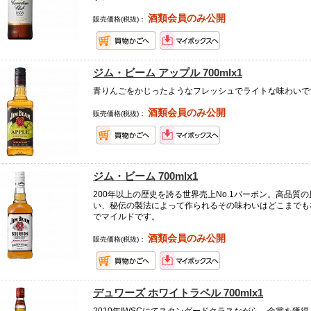
酒類会員のみ公開
販売価格(税抜)：
ジム・ビーム アップル 700mlx1
青りんごをかじったようなフレッシュでライトな味わいで
酒類会員のみ公開
販売価格(税抜)：
ジム・ビーム 700mlx1
200年以上の歴史を誇る世界売上No.1バーボン。高品質
い、秘伝の製法によって作られるその味わいはどこまでも
でマイルドです。
酒類会員のみ公開
販売価格(税抜)：
デュワーズ ホワイトラベル 700mlx1
2010年IWSCにてスタンダードクラスながら、金賞を獲