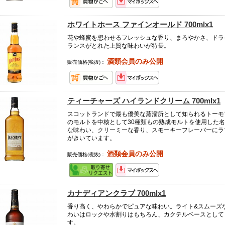
ホワイトホース ファインオールド 700mlx1
花や蜂蜜を想わせるフレッシュな香り、まろやかさ、ドラ
ランスがとれた上質な味わいが特長。
酒類会員のみ公開
販売価格(税抜)：
ティーチャーズ ハイランドクリーム 700mlx1
スコットランドで最も優美な蒸溜所として知られるトーモ
のモルトを中核として30種類もの熟成モルトを使用した
な味わい、クリーミーな香り、スモーキーフレーバーにラ
がきいています。
酒類会員のみ公開
販売価格(税抜)：
カナディアンクラブ 700mlx1
香り高く、やわらかでピュアな味わい。ライト&スムーズ
わいはロックや水割りはもちろん、カクテルベースとして
す。