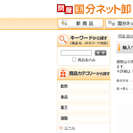
問屋 国
輸入
商品名のみ
酒類は小
ます。
※詳細は
表示方法：
飲料
並べ替え：
食品
菓子
酒類
ビール