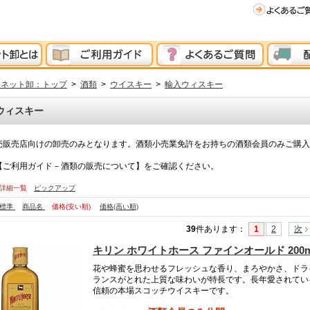
分ネット卸：トップ
>
酒類
>
ウイスキー
>
輸入ウィスキー
ウィスキー
売販売店向けの卸売のみとなります。酒類小売業免許をお持ちの酒類会員のみご購入
【ご利用ガイド－酒類の販売について】をご確認ください。
詳細一覧
ピックアップ
標準
商品名
価格(安い順)
価格(高い順)
39
件あります
：
1
2
次
キリン ホワイトホース ファインオールド 200m
花や蜂蜜を思わせるフレッシュな香り、まろやかさ、ドラ
ランスがとれた上質な味わいが特長です。長年愛されてい
信頼の本場スコッチウイスキーです。