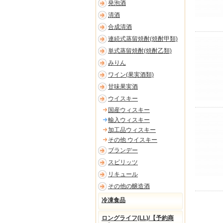
発泡酒
清酒
合成清酒
連続式蒸留焼酎(焼酎甲類)
単式蒸留焼酎(焼酎乙類)
みりん
ワイン(果実酒類)
甘味果実酒
ウイスキー
国産ウィスキー
輸入ウィスキー
加工品ウィスキー
その他 ウイスキー
ブランデー
スピリッツ
リキュール
その他の醸造酒
冷凍食品
ロングライフ(LL)/【予約商