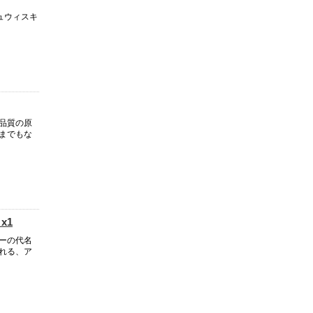
ュウィスキ
品質の原
までもな
x1
ーの代名
れる、ア