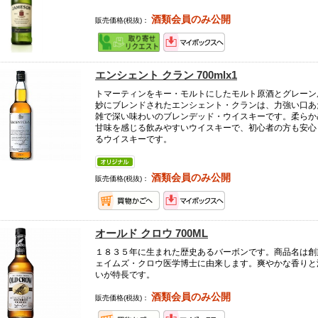
酒類会員のみ公開
販売価格(税抜)：
エンシェント クラン 700mlx1
トマーティンをキー・モルトにしたモルト原酒とグレーン
妙にブレンドされたエンシェント・クランは、力強い口あ
雑で深い味わいのブレンデッド・ウイスキーです。柔らか
甘味を感じる飲みやすいウイスキーで、初心者の方も安心
るウイスキーです。
酒類会員のみ公開
販売価格(税抜)：
オールド クロウ 700ML
１８３５年に生まれた歴史あるバーボンです。商品名は創
ェイムズ・クロウ医学博士に由来します。爽やかな香りと
いが特長です。
酒類会員のみ公開
販売価格(税抜)：