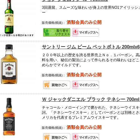
3回蒸留、スムーズな味わいが身上の世界NO1アイリッシ
ー
酒類会員のみ公開
販売価格(税抜)：
サントリー ジム ビーム ペットボトル 200mlx6
２００年以上の歴史を誇る世界売上Ｎｏ．１バーボン。高
料を用い、秘伝の製法によって作られるその味わいはどこ
めらかでマイルドです。
酒類会員のみ公開
販売価格(税抜)：
Ｗ ジャックダニエル ブラック テネシー 700ml 
チャコール・メローイングで磨かれた、テネシーウイスキ
詞。「テネシーウイスキー」としてバーボンとは別格とさ
メリカを代表するプレミアムウイスキーです。
酒類会員のみ公開
販売価格(税抜)：