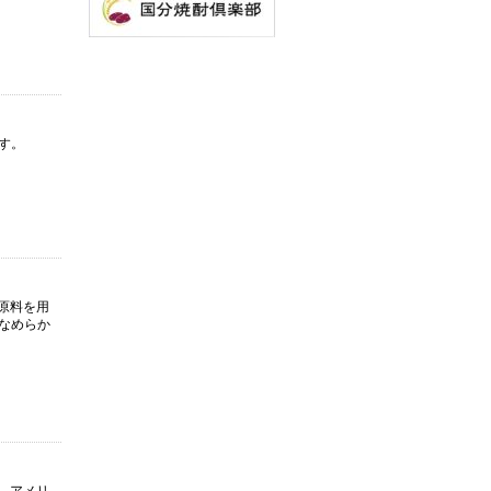
す。
の原料を用
なめらか
得。アメリ