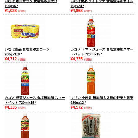
いなば 毎日サラダ 食塩無添加大豆
いなば食品 ライトツナ 食塩無添加オイル
100gx6
*
70gx24
*
¥1,038
¥4,968
（税抜）
（税抜）
いなば食品 食塩無添加コーン
カゴメ トマトジュース 食塩無添加スマー
200gx3x8
*
トペット 720mlx15
*
¥4,712
¥4,335
（税抜）
（税抜）
カゴメ 野菜ジュース 食塩無添加 スマー
キリン 小岩井 無添加３２種の野菜と果実
トペット 720mlx15
*
930gx12
*
¥4,335
¥4,572
（税抜）
（税抜）