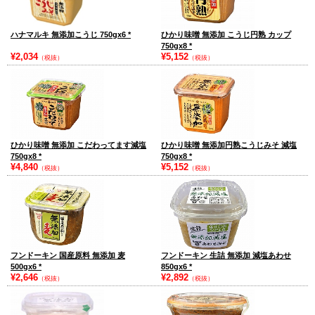
ハナマルキ 無添加こうじ 750gx6
*
ひかり味噌 無添加 こうじ円熟 カップ
750gx8
*
¥2,034
¥5,152
（税抜）
（税抜）
ひかり味噌 無添加 こだわってます減塩
ひかり味噌 無添加円熟こうじみそ 減塩
750gx8
*
750gx8
*
¥4,840
¥5,152
（税抜）
（税抜）
フンドーキン 国産原料 無添加 麦
フンドーキン 生詰 無添加 減塩あわせ
500gx6
*
850gx6
*
¥2,646
¥2,892
（税抜）
（税抜）