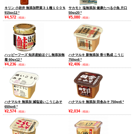
キリン 小岩井 無添加野菜３１種１００％
サカモト 塩無添加 健康たべる小魚 片口
915gx12
*
50gx20
*
¥4,572
¥5,080
（税抜）
（税抜）
ハッピーフーズ 知床産鮭ほぐし無添加無
ハナマルキ 新無添加 香り熟成 こうじ
着 60gx12
*
750gx6
*
¥4,236
¥2,406
（税抜）
（税抜）
ハナマルキ 無添加 減塩追いこうじみそ
ハナマルキ 無添加 田舎みそ 750gx6
*
650gx6
*
¥2,574
¥2,034
（税抜）
（税抜）