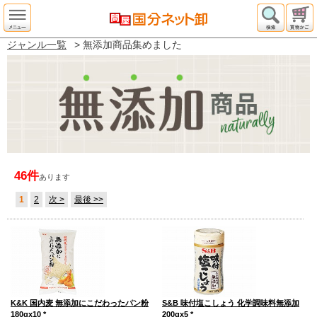
ジャンル一覧
> 無添加商品集めました
46件
あります
1
2
次 >
最後 >>
K&K 国内麦 無添加にこだわったパン粉
S&B 味付塩こしょう 化学調味料無添加
180gx10
*
200gx5
*