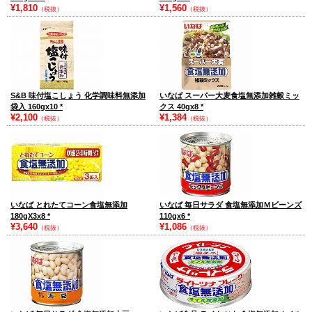
¥1,810
¥1,560
（税抜）
（税抜）
S&B 味付塩こしょう 化学調味料無添加
いなば スーパー大麦食塩無添加雑穀ミッ
袋入 160gx10
*
クス 40gx8
*
¥2,100
¥1,384
（税抜）
（税抜）
いなば とれたてコーン食塩無添加
いなば 毎日サラダ 食塩無添加Ｍビーンズ
180gX3x8
*
110gx6
*
¥3,640
¥1,086
（税抜）
（税抜）