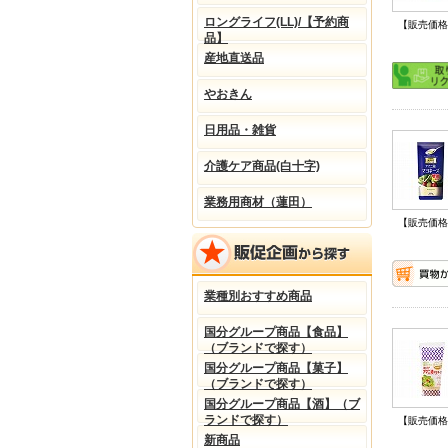
ロングライフ(LL)/【予約商
【販売価格
品】
産地直送品
やおきん
日用品・雑貨
介護ケア商品(白十字)
業務用商材（蓮田）
【販売価格
業種別おすすめ商品
国分グループ商品【食品】
（ブランドで探す）
国分グループ商品【菓子】
（ブランドで探す）
国分グループ商品【酒】（ブ
ランドで探す）
【販売価格
新商品