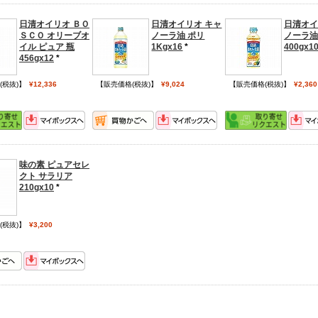
日清オイリオ ＢＯ
日清オイリオ キャ
日清オイ
ＳＣＯ オリーブオ
ノーラ油 ポリ
ノーラ油
イル ピュア 瓶
1Kgx16
*
400gx1
456gx12
*
(税抜)】
¥12,336
【販売価格(税抜)】
¥9,024
【販売価格(税抜)】
¥2,360
味の素 ピュアセレ
クト サラリア
210gx10
*
(税抜)】
¥3,200