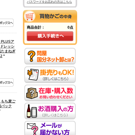
パスワードをお忘れの方はこちら
商品合計：
0点
PLUSア
ドレッシ
風たまねぎ
12
*
 もち麦ご
菌パック
*