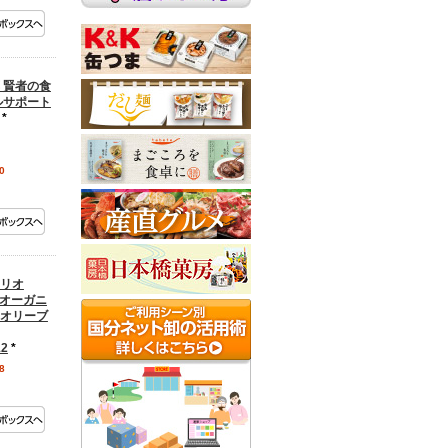
 賢者の食
ルサポート
*
0
リオ
 オーガニ
Vオリーブ
12
*
8