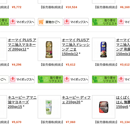
(税抜)】
¥5,772
【販売価格(税抜)】
¥10,524
【販売価格(税抜)】
¥6,160
オーマイ PLUS ア
オーマイ PLUSア
オーマイ 
マニ油入マヨネー
マニ油入ドレッシ
マニ油入
ズ 200gx12
*
ング ごま
ング 和
150mlx12
*
150mlx
(税抜)】
¥4,296
【販売価格(税抜)】
¥3,612
【販売価格(税抜)】
¥3,612
キユーピー アマニ
キユーピー ディフ
はくばく
油マヨネーズ
ェ 210gx20
*
はん 無
200gx15
*
150gx6
(税抜)】
¥5,670
【販売価格(税抜)】
¥7,060
【販売価格(税抜)】
¥1,134