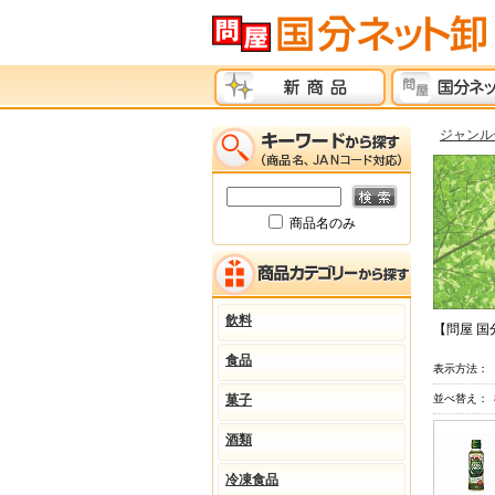
ジャンル
商品名のみ
飲料
【問屋 
食品
表示方法：
菓子
並べ替え：
酒類
冷凍食品