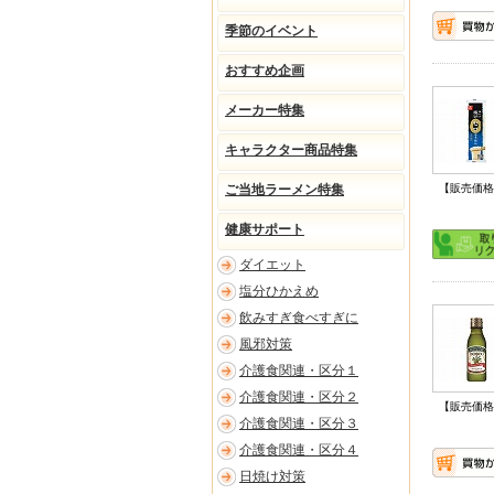
季節のイベント
おすすめ企画
メーカー特集
キャラクター商品特集
ご当地ラーメン特集
【販売価格
健康サポート
ダイエット
塩分ひかえめ
飲みすぎ食べすぎに
風邪対策
介護食関連・区分１
介護食関連・区分２
【販売価格
介護食関連・区分３
介護食関連・区分４
日焼け対策