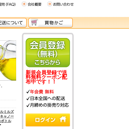
新規会員登録で送
料無料クーポン配
布中です！！
す。
ルミルズ
キャノー
コボトル
*