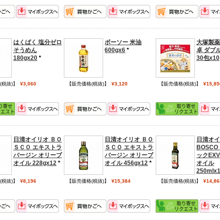
はくばく 塩分ゼロ
ボーソー 米油
大塚製薬
そうめん
600gx6
*
卓 ダブ
180gx20
*
30包x10
(税抜)】
¥3,060
【販売価格(税抜)】
¥3,120
【販売価格(税抜)】
¥15,85
日清オイリオ ＢＯ
日清オイリオ ＢＯ
日清オイ
ＳＣＯ エキストラ
ＳＣＯ エキストラ
BOSCO
バージン オリーブ
バージン オリーブ
ックEX
オイル 228gx12
*
オイル 456gx12
*
オイル
250mlx
(税抜)】
¥8,196
【販売価格(税抜)】
¥15,384
【販売価格(税抜)】
¥14,86