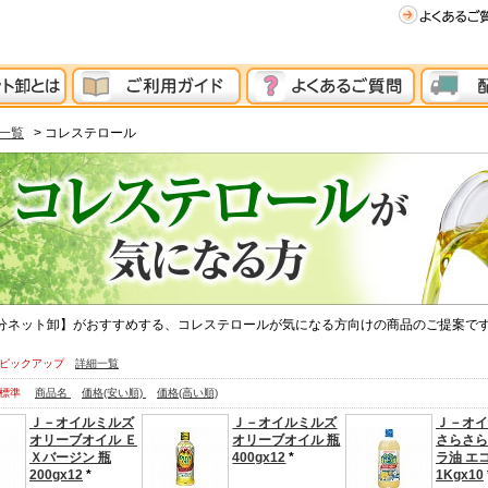
一覧
> コレステロール
国分ネット卸】がおすすめする、コレステロールが気になる方向けの商品のご提案で
ピックアップ
詳細一覧
標準
商品名
価格(安い順)
価格(高い順)
Ｊ－オイルミルズ
Ｊ－オイルミルズ
Ｊ－オイ
オリーブオイル Ｅ
オリーブオイル 瓶
さらさら
Ｘバージン 瓶
400gx12
*
ラ油 エ
200gx12
*
1Kgx10