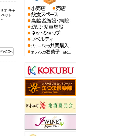
リオ キャ
 ペット
0
*