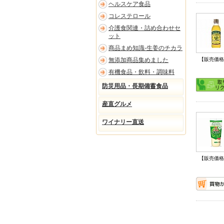
ヘルスケア食品
コレステロール
介護食関連・詰め合わせセ
ット
商品まめ知識-生姜のチカラ
無添加商品集めました
【販売価格
有機食品・飲料・調味料
防災用品・長期備蓄食品
産直グルメ
ワイナリー直送
【販売価格