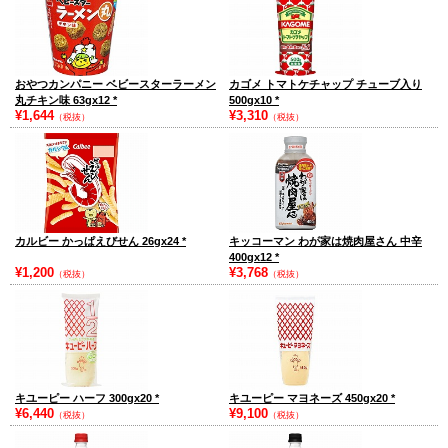
おやつカンパニー ベビースターラーメン
カゴメ トマトケチャップ チューブ入り
丸チキン味 63gx12
*
500gx10
*
¥1,644
¥3,310
（税抜）
（税抜）
カルビー かっぱえびせん 26gx24
*
キッコーマン わが家は焼肉屋さん 中辛
400gx12
*
¥1,200
¥3,768
（税抜）
（税抜）
キユーピー ハーフ 300gx20
*
キユーピー マヨネーズ 450gx20
*
¥6,440
¥9,100
（税抜）
（税抜）