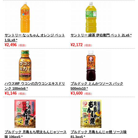
サントリー なっちゃん オレンジ ペット
サントリー 緑茶 伊右衛門 ペット 2Lx6
*
1.5Lx8
*
¥2,496
¥2,172
（税抜）
（税抜）
ハウスWF ウコンの力ウコンエキスドリ
ブルドック とんかつソース パック
ンク 100mlx6
*
500mlx10
*
¥1,146
¥3,600
（税抜）
（税抜）
ブルドック 月島もち明太もんじゃソース
ブルドック 月島もんじゃ焼 ソース味
味 106gx5
*
81.3gx5
*