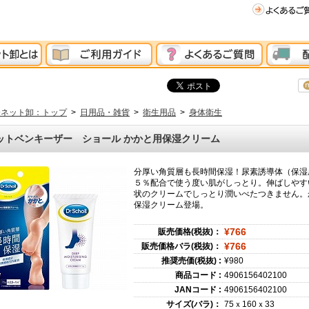
分ネット卸：トップ
>
日用品・雑貨
>
衛生用品
>
身体衛生
ットベンキーザー ショール かかと用保湿クリーム
分厚い角質層も長時間保湿！尿素誘導体（保湿
５％配合で使う度い肌がしっとり。伸ばしやす
状のクリームでしっとり潤いべたつきません。
保湿クリーム登場。
¥766
販売価格(税抜)：
¥766
販売価格バラ(税抜)：
推奨売価(税抜) :
¥980
商品コード :
4906156402100
JANコード :
4906156402100
サイズ(バラ)：
75ｘ160ｘ33