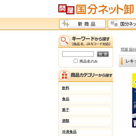
問屋 国
レキ
商品名のみ
飲料
食品
菓子
酒類
冷凍食品