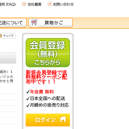
成分）１
新規会員登録で送
いジェル
料無料クーポン配
かかと用
布中です！！