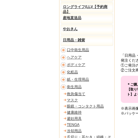
ロングライフ(LL)/【予約商
品】
産地直送品
やおきん
日用品・雑貨
口中衛生用品
「日用品
ヘアケア
発注くだ
ボディケア
①ご発注
②ご注文
化粧品
紙・生理用品
＊ご購
衛生用品
【取り
救急傷当て
ト】よ
マスク
眼鏡・コンタクト用品
※表示画
健康維持
※パッケ
避妊用具
TENGA
冷却用品
爪切り・耳かき・綿棒・そ