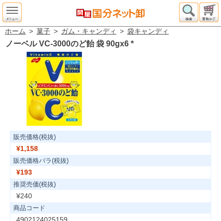
ホーム
>
菓子
>
ガム・キャンディ
>
袋キャンディ
ノーベル VC-3000のど飴 袋 90gx6
*
販売価格(税抜)
¥1,158
販売価格バラ(税抜)
¥193
推奨売価(税抜)
¥240
商品コード
4902124025159