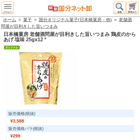
ホーム
>
菓子
>
国分オリジナル菓子(日本橋菓房・他)
>
老舗酒
問屋が目利きした旨いつまみ
日本橋菓房 老舗酒問屋が目利きした旨いつまみ 鶏皮のから
あげ 塩味 25gx12
*
販売価格(税抜)
¥3,588
販売価格バラ(税抜)
¥299