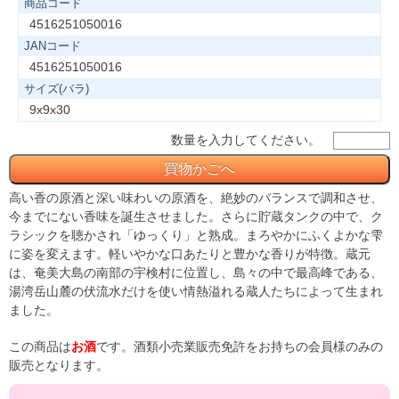
商品コード
4516251050016
JANコード
4516251050016
サイズ(バラ)
9x9x30
数量を入力してください。
高い香の原酒と深い味わいの原酒を、絶妙のバランスで調和させ、
今までにない香味を誕生させました。さらに貯蔵タンクの中で、ク
ラシックを聴かされ「ゆっくり」と熟成。まろやかにふくよかな雫
に姿を変えます。軽いやかな口あたりと豊かな香りが特徴。蔵元
は、奄美大島の南部の宇検村に位置し、島々の中で最高峰である、
湯湾岳山麓の伏流水だけを使い情熱溢れる蔵人たちによって生まれ
ました。
この商品は
お酒
です。酒類小売業販売免許をお持ちの会員様のみの
販売となります。