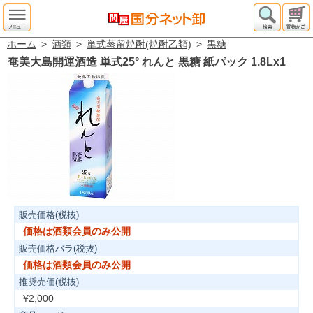
ホーム
>
酒類
>
単式蒸留焼酎(焼酎乙類)
>
黒糖
奄美大島開運酒造 単式25° れんと 黒糖 紙パック 1.8Lx1
販売価格(税抜)
価格は酒類会員のみ公開
販売価格バラ(税抜)
価格は酒類会員のみ公開
推奨売価(税抜)
¥2,000