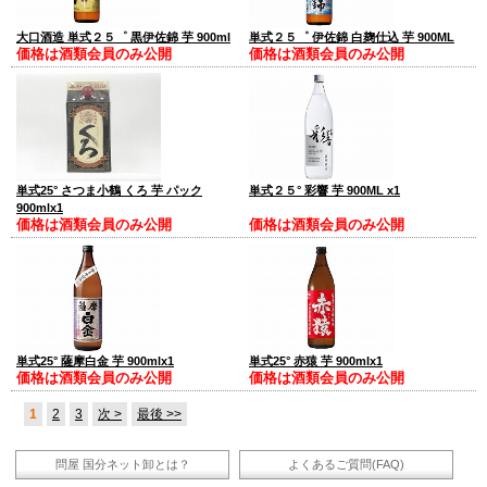
大口酒造 単式２５゜ 黒伊佐錦 芋 900ml
単式２５゜ 伊佐錦 白麹仕込 芋 900ML
価格は酒類会員のみ公開
価格は酒類会員のみ公開
単式25° さつま小鶴 くろ 芋 パック
単式２５° 彩響 芋 900ML x1
900mlx1
価格は酒類会員のみ公開
価格は酒類会員のみ公開
単式25° 薩摩白金 芋 900mlx1
単式25° 赤猿 芋 900mlx1
価格は酒類会員のみ公開
価格は酒類会員のみ公開
1
2
3
次 >
最後 >>
問屋 国分ネット卸とは？
よくあるご質問(FAQ)