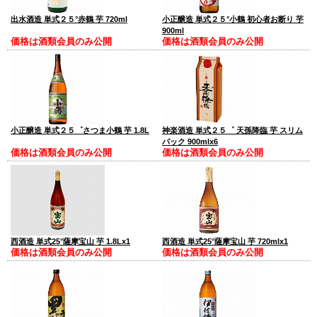
出水酒造 単式２５°赤鶴 芋 720ml
小正醸造 単式２５°小鶴 初心者お断り 芋
900ml
価格は酒類会員のみ公開
価格は酒類会員のみ公開
小正醸造 単式２５゜さつま小鶴 芋 1.8L
神楽酒造 単式２５゜ 天孫降臨 芋 スリム
パック 900mlx6
価格は酒類会員のみ公開
価格は酒類会員のみ公開
西酒造 単式25°薩摩宝山 芋 1.8Lx1
西酒造 単式25°薩摩宝山 芋 720mlx1
価格は酒類会員のみ公開
価格は酒類会員のみ公開