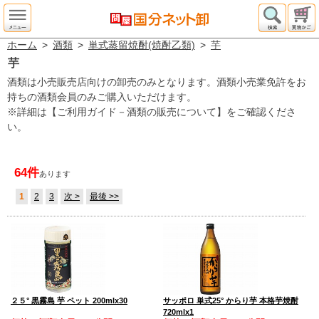
ホーム
>
酒類
>
単式蒸留焼酎(焼酎乙類)
>
芋
芋
酒類は小売販売店向けの卸売のみとなります。酒類小売業免許をお
持ちの酒類会員のみご購入いただけます。
※詳細は【ご利用ガイド－酒類の販売について】をご確認くださ
い。
64件
あります
1
2
3
次 >
最後 >>
２５° 黒霧島 芋 ペット 200mlx30
サッポロ 単式25° からり芋 本格芋焼酎
720mlx1