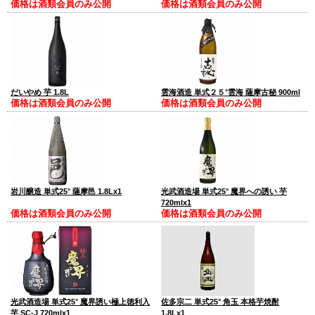
価格は酒類会員のみ公開
価格は酒類会員のみ公開
だいやめ 芋 1.8L
雲海酒造 単式２５°雲海 薩摩古秘 900ml
価格は酒類会員のみ公開
価格は酒類会員のみ公開
岩川醸造 単式25° 薩摩邑 1.8Lx1
光武酒造場 単式25° 魔界への誘い 芋
720mlx1
価格は酒類会員のみ公開
価格は酒類会員のみ公開
光武酒造場 単式25° 魔界誘い極上徳利入
佐多宗二 単式25° 角玉 本格芋焼酎
芋 SC-J 720mlx1
1.8Lx1