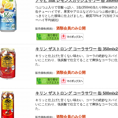
アサヒ Slat レモンスカッシュサワー 缶 350mlx
つぶつぶ入りで甘酸っぱい、1缶(350ml)当たり88kcalの
缶チューハイです。果実やアロエなどのつぶつぶ感が楽し
っきりとした後味に仕上げました。糖質70%オフ(当社フ
ーハイ平均値比)
酒類会員のみ公開
販売価格(税抜)：
キリン ザストロング コーラサワー 缶 350mlx2
キリッと仕上げた甘くない味わい。コーラの絶妙なスパイ
いにこだわり、強炭酸で仕立てることで爽快なコーラに仕
た。
酒類会員のみ公開
販売価格(税抜)：
キリン ザストロング コーラサワー 缶 500mlx2
キリッと仕上げた甘くない味わい。コーラの絶妙なスパイ
いにこだわり、強炭酸で仕立てることで爽快なコーラに仕
た。
酒類会員のみ公開
販売価格(税抜)：