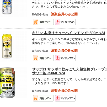
カにレモンをひと搾りしたような爽快感と充実感が得られ
さで、重くならず飲み飽きない味わいです。
酒類会員のみ公開
販売価格(税抜)：
キリン 本搾りチューハイ レモン 缶 500mlx24
ギュッと搾ったレモンの爽やかな酸味とみずみずしい味わ
実感をまるごと楽しめる、飲みあきないチューハイ。
酒類会員のみ公開
販売価格(税抜)：
サッポロ サッポロ飲みごたえ超無糖グレープ
サワー缶 350ML x24
甘くないビターな飲みごたえで、しっかり満足できる、“１
ッタリなサワーの登場です！
酒類会員のみ公開
販売価格(税抜)：