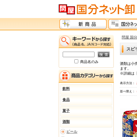
問屋 国
スピ
商品名のみ
酒類は小
ます。
※詳細は
表示方法：
飲料
並べ替え：
食品
菓子
酒類
ビール