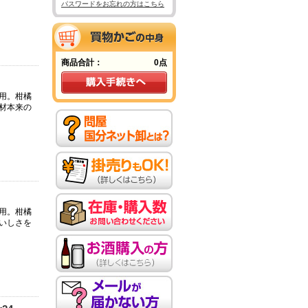
パスワードをお忘れの方はこちら
商品合計：
0点
用。柑橘
材本来の
用。柑橘
いしさを