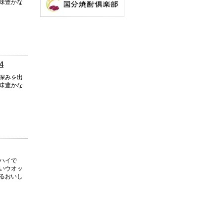
味豊かな
4
深みを出
味豊かな
ハイで
いウオッ
るおいし