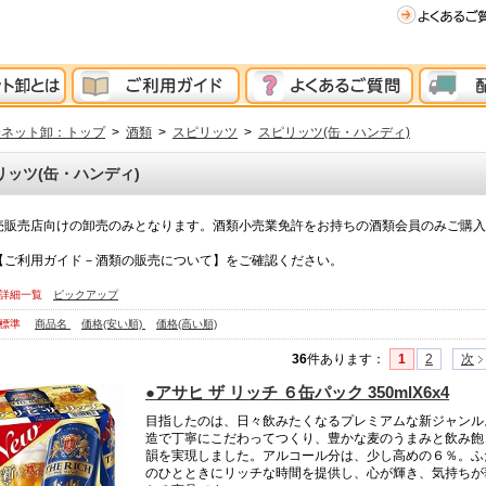
分ネット卸：トップ
>
酒類
>
スピリッツ
>
スピリッツ(缶・ハンディ)
リッツ(缶・ハンディ)
売販売店向けの卸売のみとなります。酒類小売業免許をお持ちの酒類会員のみご購入
【ご利用ガイド－酒類の販売について】をご確認ください。
詳細一覧
ピックアップ
標準
商品名
価格(安い順)
価格(高い順)
36
件あります
：
1
2
次
●アサヒ ザ リッチ ６缶パック 350mlX6x4
目指したのは、日々飲みたくなるプレミアムな新ジャンル
造で丁寧にこだわってつくり、豊かな麦のうまみと飲み飽
韻を実現しました。アルコール分は、少し高めの６％。ふ
のひとときにリッチな時間を提供し、心が輝き、気持ちが