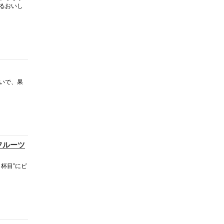
るおいし
いで、果
フルーツ
杯目”にピ