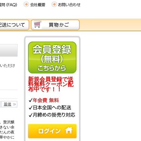
いただけ
新規会員登録で送
料無料クーポン配
布中です！！
最後
。贅沢醸
きない余
だんの夜
華やかに