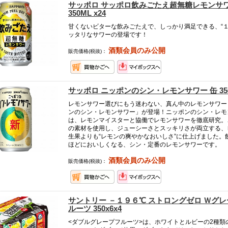
サッポロ サッポロ飲みごたえ超無糖レモンサ
350ML x24
甘くないビターな飲みごたえで、しっかり満足できる、“１
ッタリなサワーの登場です！
酒類会員のみ公開
販売価格(税抜)：
サッポロ ニッポンのシン・レモンサワー 缶 350m
レモンサワー選びにもう迷わない、真ん中のレモンサワー
ンのシン・レモンサワー」が登場！ニッポンのシン・レモ
は、レモンマイスターと協働でレモンサワーを徹底研究。
の素材を使用し、ジューシーさとスッキリさが両立する、
生果よりも“レモンの爽やかなおいしさ”に仕上げました。
ほどにおいしくなる、シン・定番のレモンサワーです。
酒類会員のみ公開
販売価格(税抜)：
サントリー －１９６℃ ストロングゼロ Ｗグ
ルーツ 350x6x4
<ダブルグレープフルーツ>は、ホワイトとルビーの2種類