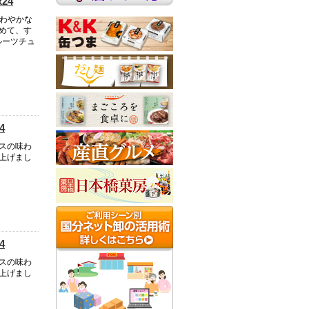
24
さわやかな
めて、す
ルーツチュ
4
スの味わ
上げまし
4
スの味わ
上げまし