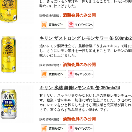
し、さらにレモン果汁を一搾り加えることで、レモンの風
味わいに仕上げました。
酒類会員のみ公開
販売価格(税抜)：
キリン ザストロング レモンサワー 缶 500mlx2
追いレモン潤沢仕立て。麒麟特製「うまみエキス」で味に
し、さらにレモン果汁を一搾り加えることで、レモンの風
味わいに仕上げました。
酒類会員のみ公開
販売価格(税抜)：
キリン 氷結 無糖レモン 4％ 缶 350mlx24
甘くない、スッキリ爽やかなおいしさの無糖レモンチュー
す。糖類・甘味料を一切使わずに仕上げました。クセのな
カにレモンをひと搾りしたような爽快感と充実感が得られ
さで、重くならず飲み飽きない味わいです。
酒類会員のみ公開
販売価格(税抜)：