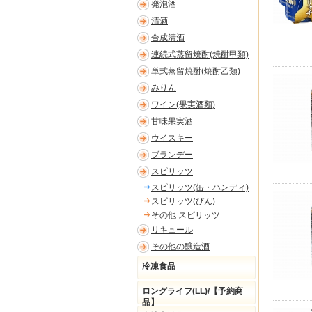
発泡酒
清酒
合成清酒
連続式蒸留焼酎(焼酎甲類)
単式蒸留焼酎(焼酎乙類)
みりん
ワイン(果実酒類)
甘味果実酒
ウイスキー
ブランデー
スピリッツ
スピリッツ(缶・ハンディ)
スピリッツ(びん)
その他 スピリッツ
リキュール
その他の醸造酒
冷凍食品
ロングライフ(LL)/【予約商
品】