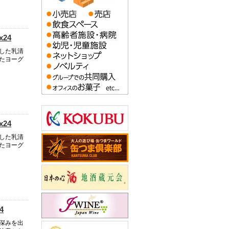
24
した乳清
たヨーグ
24
した乳清
たヨーグ
4
深みを出