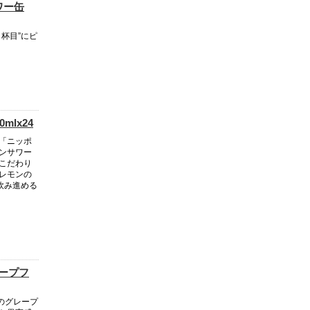
ワー缶
杯目”にピ
lx24
「ニッポ
ンサワー
こだわり
レモンの
飲み進める
レープフ
のグレープ