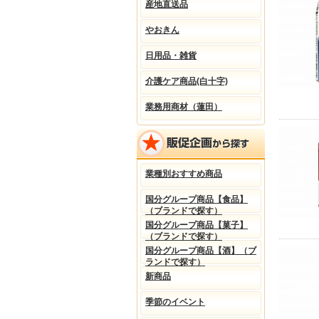
産地直送品
やおきん
日用品・雑貨
介護ケア商品(白十字)
業務用商材（蓮田）
業種別おすすめ商品
国分グループ商品【食品】
（ブランドで探す）
国分グループ商品【菓子】
（ブランドで探す）
国分グループ商品【酒】（ブ
ランドで探す）
新商品
季節のイベント