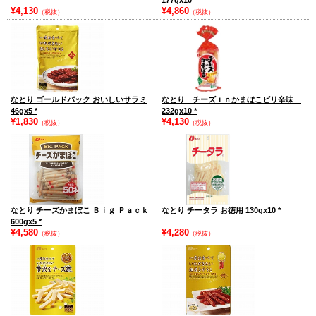
177gx10
*
¥4,130
¥4,860
（税抜）
（税抜）
なとり ゴールドパック おいしいサラミ
なとり チーズｉｎかまぼこピリ辛味
46gx5
*
232gx10
*
¥1,830
¥4,130
（税抜）
（税抜）
なとり チーズかまぼこ Ｂｉｇ Ｐａｃｋ
なとり チータラ お徳用 130gx10
*
600gx5
*
¥4,580
¥4,280
（税抜）
（税抜）