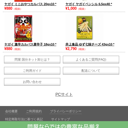
ヤガイ ミニおやつカルパス 20gx10
*
ヤガイ ヤガイペンシル 6.5gx40
*
¥880
¥1,000
（税抜）
（税抜）
ヤガイ 激辛カルパス唐辛子 18gx10
*
井上食品 ゆず七味チーズ 43gx10
*
¥880
¥2,790
（税抜）
（税抜）
問屋 国分ネット卸とは？
よくあるご質問(FAQ)
ご利用ガイド
配送について
お問い合わせ
PCサイト
会社概要
ご利用規約
プライバシーポリシー
特定商取引法に基づく表記
サイトマップ