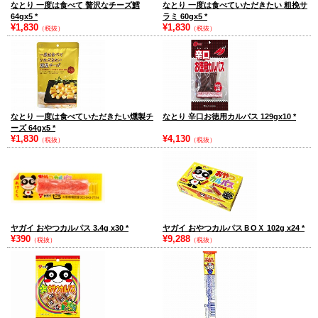
なとり 一度は食べて 贅沢なチーズ鱈
なとり 一度は食べていただきたい 粗挽サ
64gx5
*
ラミ 60gx5
*
¥1,830
¥1,830
（税抜）
（税抜）
なとり 一度は食べていただきたい燻製チ
なとり 辛口お徳用カルパス 129gx10
*
ーズ 64gx5
*
¥1,830
¥4,130
（税抜）
（税抜）
ヤガイ おやつカルパス 3.4g x30
*
ヤガイ おやつカルパスＢОＸ 102g x24
*
¥390
¥9,288
（税抜）
（税抜）