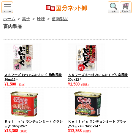
ホーム
>
菓子
>
珍味
>
畜肉製品
畜肉製品
ＡＳフーズ おつまみにんにく 梅酢風味
ＡＳフーズ おつまみにんにくピリ辛風味
30gx12
*
30gx12
*
¥1,500
¥1,500
（税抜）
（税抜）
Ｋｅｌｌｙ’ｓ ランチョンミート クラシ
Ｋｅｌｌｙ’ｓ ランチョンミート ブラッ
ック 340gx24
*
クペッパー 340gx24
*
¥13,368
¥13,368
（税抜）
（税抜）