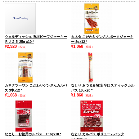
ウェルディッシュ 石垣ビーフジャーキー
カネタ こだわりゲンさんポークジャーキ
ＲＪ２５ 25g x10
*
ー 8gx12
*
¥2,920
¥1,068
（税抜）
（税抜）
カネタツーワン こだわりゲンさんカルパ
なとり おつまみ牧場 辛口スティックカル
ス 3本x12
*
パス 18gx20
*
¥1,068
¥1,860
（税抜）
（税抜）
なとり お徳用カルパス 137gx10
*
なとり カルパス ボリュームパック