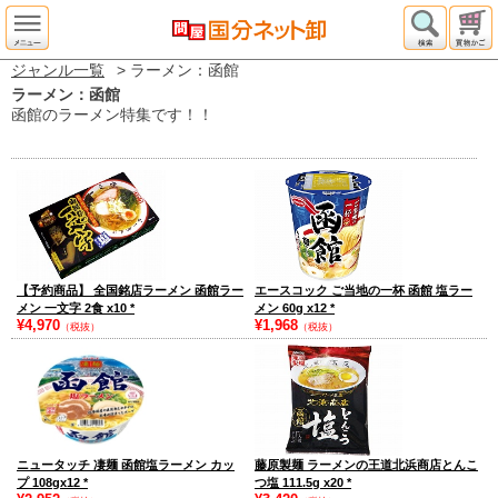
ジャンル一覧
> ラーメン：函館
ラーメン：函館
函館のラーメン特集です！！
【予約商品】 全国銘店ラーメン 函館ラー
エースコック ご当地の一杯 函館 塩ラー
メン 一文字 2食 x10
*
メン 60g x12
*
¥4,970
¥1,968
（税抜）
（税抜）
ニュータッチ 凄麺 函館塩ラーメン カッ
藤原製麺 ラーメンの王道北浜商店とんこ
プ 108gx12
*
つ塩 111.5g x20
*