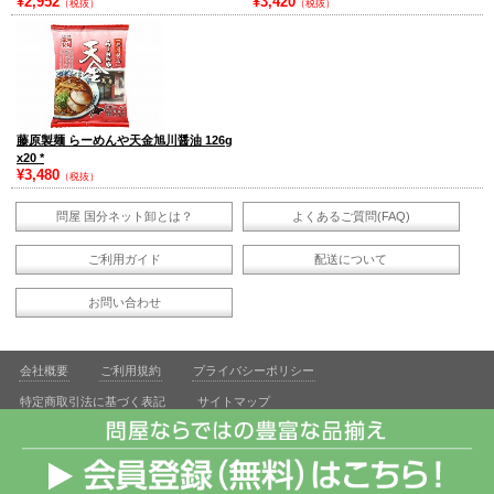
¥2,952
¥3,420
（税抜）
（税抜）
藤原製麺 らーめんや天金旭川醤油 126g
x20
*
¥3,480
（税抜）
問屋 国分ネット卸とは？
よくあるご質問(FAQ)
ご利用ガイド
配送について
お問い合わせ
会社概要
ご利用規約
プライバシーポリシー
特定商取引法に基づく表記
サイトマップ
飲酒は20歳になってから。飲酒運転は法律で禁じられています。妊娠中や授乳期の飲酒は、胎児・乳児の発
育に悪影響を与えるおそれがあります。お酒は適量を。
Copyright © KOKUBU SHUTOKEN CORP. All Rights Reserved.