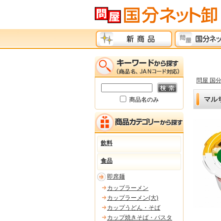
問屋 国
マルち
商品名のみ
飲料
食品
即席麺
カップラーメン
カップラーメン(大)
カップうどん・そば
カップ焼きそば・パスタ