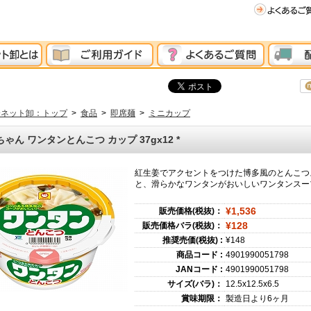
分ネット卸：トップ
>
食品
>
即席麺
>
ミニカップ
ゃん ワンタンとんこつ カップ 37gx12
*
紅生姜でアクセントをつけた博多風のとんこつ
と、滑らかなワンタンがおいしいワンタンスー
¥1,536
販売価格(税抜)：
¥128
販売価格バラ(税抜)：
推奨売価(税抜) :
¥148
商品コード :
4901990051798
JANコード :
4901990051798
サイズ(バラ)：
12.5x12.5x6.5
賞味期限：
製造日より6ヶ月