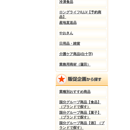
冷凍食品
ロングライフ(LL)/【予約商
品】
産地直送品
やおきん
日用品・雑貨
介護ケア商品(白十字)
業務用商材（蓮田）
業種別おすすめ商品
国分グループ商品【食品】
（ブランドで探す）
国分グループ商品【菓子】
（ブランドで探す）
国分グループ商品【酒】（ブ
ランドで探す）