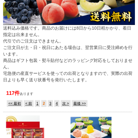
送料込み価格です。商品のお届けには8日から10日程かかり、着日
指定は出来ません。
代引でのご注文はできません。
ご注文日が土・日・祝日にあたる場合は、翌営業日に受注締めを行
います。
商品はギフト包装・熨斗貼付などのラッピング対応をしておりませ
ん。
宅急便の産直サービスを使っての出荷となりますので、実際の出荷
日よりも早く送り状番号を発行いたします。
117件
あります
<< 最初
< 前
1
2
3
4
次 >
最後 >>