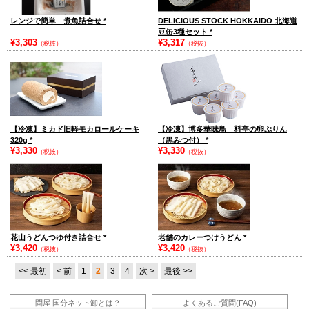
レンジで簡単 煮魚詰合せ
*
DELICIOUS STOCK HOKKAIDO 北海道
豆缶3種セット
*
¥3,303
¥3,317
（税抜）
（税抜）
【冷凍】ミカド旧軽モカロールケーキ
【冷凍】博多華味鳥 料亭の卵ぷりん
320g
*
（黒みつ付）
*
¥3,330
¥3,330
（税抜）
（税抜）
花山うどんつゆ付き詰合せ
*
老舗のカレーつけうどん
*
¥3,420
¥3,420
（税抜）
（税抜）
<< 最初
< 前
1
2
3
4
次 >
最後 >>
問屋 国分ネット卸とは？
よくあるご質問(FAQ)