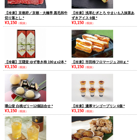
【冷凍】京都府／京都・大橋亭 黒毛和牛
【冷凍】浅草むぎとろ やまいも入抹茶あ
切り落とし
*
ずきアイス 6個
*
¥3,150
¥3,150
（税抜）
（税抜）
【冷蔵】王隠堂 ゆず巻き柿 190ｇx2本
*
【冷凍】市田柿フロマージュ 200ｇ
*
¥3,150
¥3,150
（税抜）
（税抜）
環山堂 白桃ゼリー12個詰合せ
*
【冷凍】濃厚マンゴープリン 6個
*
¥3,150
¥3,150
（税抜）
（税抜）