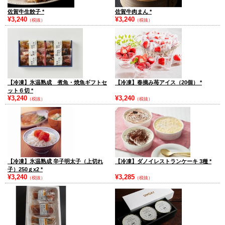
佐賀牛生餃子
*
佐賀牛肉まん
*
¥3,240
¥3,240
（税抜）
（税抜）
【冷凍】氷温熟成 煮魚・焼魚ギフトセ
【冷凍】春摘み苺アイス（20個）
*
ット６切
*
¥3,240
¥3,240
（税抜）
（税抜）
【冷凍】氷温熟成 辛子明太子（上切れ
【冷凍】ダノイレストランケーキ 3種
*
子）250ｇx2
*
¥3,240
¥3,285
（税抜）
（税抜）