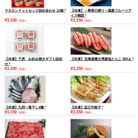
マカロンドゥミセック詰め合わせ 12個
*
【冷凍】～果実の便り～国産フルーツア
イス物語
*
¥3,150
¥3,150
（税抜）
（税抜）
【冷凍】千房 お好み焼きギフト詰合
【冷凍】北海道噴火湾産塩たらこ 300ｇ
*
せ
*
¥3,150
¥3,150
（税抜）
（税抜）
【冷凍】九州一夜干し4種
*
【冷凍】近江牛餃子
*
¥3,150
¥3,150
（税抜）
（税抜）