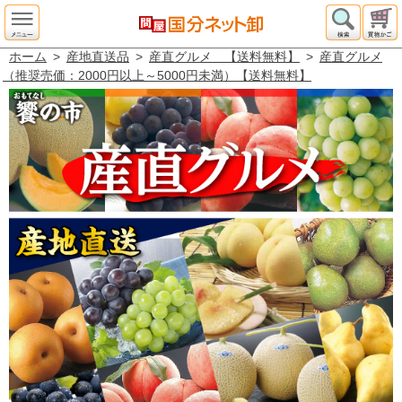
ホーム
>
産地直送品
>
産直グルメ 【送料無料】
>
産直グルメ
（推奨売価：2000円以上～5000円未満）【送料無料】