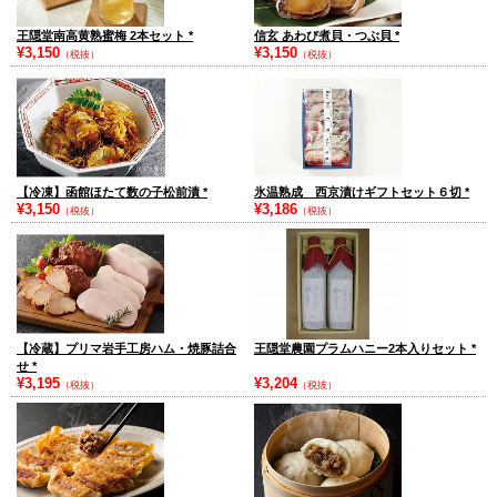
王隠堂南高黄熟蜜梅 2本セット
*
信玄 あわび煮貝・つぶ貝
*
¥3,150
¥3,150
（税抜）
（税抜）
【冷凍】函館ほたて数の子松前漬
*
氷温熟成 西京漬けギフトセット６切
*
¥3,150
¥3,186
（税抜）
（税抜）
【冷蔵】プリマ岩手工房ハム・焼豚詰合
王隠堂農園プラムハニー2本入りセット
*
せ
*
¥3,195
¥3,204
（税抜）
（税抜）