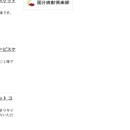
スケット
味です。
ービスケ
にく味で
ット コ
きりサイ
りいただ