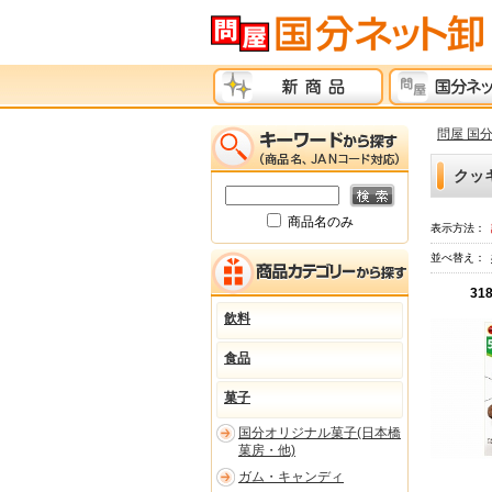
問屋 国
クッ
商品名のみ
表示方法：
並べ替え：
31
飲料
食品
菓子
国分オリジナル菓子(日本橋
菓房・他)
ガム・キャンディ