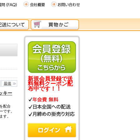
新規会員登録で送
料無料クーポン配
最後
布中です！！
ッキー
を配合
ーです。
ます。