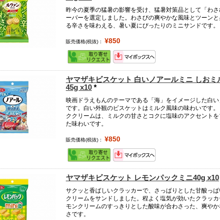
昨今の夏季の猛暑の影響を受け、猛暑対策品として「わさ
ーバーを選定しました。わさびの爽やかな風味とツーンと
る辛さを味わえる、暑い夏にぴったりのミニサンドです。
¥850
販売価格(税抜)：
ヤマザキビスケット 白いノアールミニ しおミ
45g x10
*
映画ドラえもんのテーマである「海」をイメージした白い
です。白い外観のビスケットはミルク風味の味わいです。
ククリームは、ミルクの甘さとコクに塩味のアクセントを
た味わいです。
¥850
販売価格(税抜)：
ヤマザキビスケット レモンパックミニ40g x10
サクッと香ばしいクラッカーで、さっぱりとした甘酸っぱ
クリームをサンドしました。程よく塩気が効いたクラッカ
モンクリームのすっきりとした酸味が合わさった、爽やか
さです。