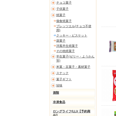
チョコ菓子
子供菓子
焼菓子
個食焼菓子
プレッツエル(チョコ不使
用)
クッキー・ビスケット
袋菓子
洋風半生焼菓子
その他焼菓子
半生菓子(ゼリー・ようかん
等)
米菓・豆菓子・素材菓子
スナック
菓子ギフト
珍味
酒類
冷凍食品
ロングライフ(LL)/【予約商
品】