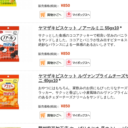
¥850
販売価格(税抜)：
ヤマザキビスケット ノアールミニ 55gx10
*
サクッとした食感のココアクッキーで程良い甘みのバニラ
をサンドしました。ココアとバニラが生み出すビター＆ス
絶妙なバランスによる一体感のあるおいしさです。
¥850
販売価格(税抜)：
ヤマザキビスケット ルヴァンプライムチーズ
ニ 40gx10
*
おやつにはもちろん、家飲みのお供にもぴったりなチーズ
ラッカー。サクッと香ばしい小麦風味のルヴァンプライム
のあるチェダーチーズクリームをサンドしました。
¥850
販売価格(税抜)：