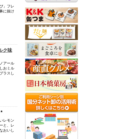
び」フレ
鼻に抜け
ルク味
ノアール
しおミル
プラスし
*
いレモン
ーと、レ
なおいし