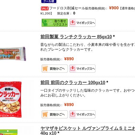
¥900
フードロス削減セール
販売価格(税抜)：
【通常価格(
0
¥1,200】
限定在庫：
前田製菓 ランチクラッカー 85gx10
*
昔ながらの製法にこだわり、小麦本来の味や香りを生かす
れたプレーンなクラッカーです。
¥890
販売価格(税抜)：
前田 前田のクラッカー 100gx10
*
一口タイプのサックリした塩味のクラッカーです。おやつ
みにお召し上がりください。
¥890
販売価格(税抜)：
ヤマザキビスケット ルヴァンプライムＳミニ
40g x10
*