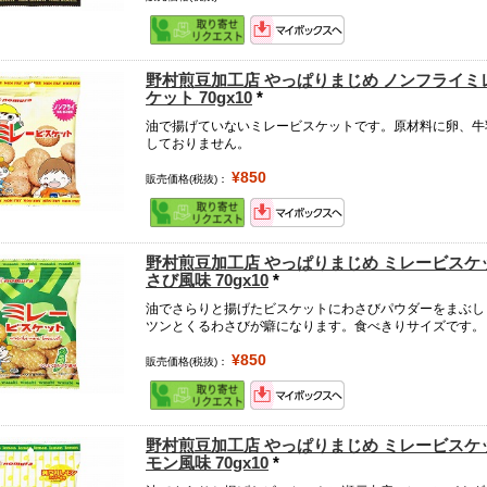
野村煎豆加工店 やっぱりまじめ ノンフライミ
ケット 70gx10
*
油で揚げていないミレービスケットです。原材料に卵、牛
しておりません。
¥850
販売価格(税抜)：
野村煎豆加工店 やっぱりまじめ ミレービスケ
さび風味 70gx10
*
油でさらりと揚げたビスケットにわさびパウダーをまぶし
ツンとくるわさびが癖になります。食べきりサイズです。
¥850
販売価格(税抜)：
野村煎豆加工店 やっぱりまじめ ミレービスケ
モン風味 70gx10
*