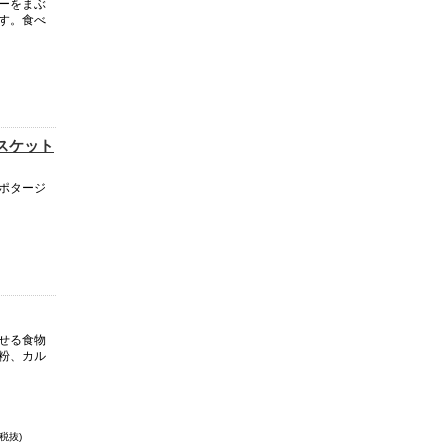
ーをまぶ
す。食べ
スケット
ポタージ
せる食物
粉、カル
税抜)