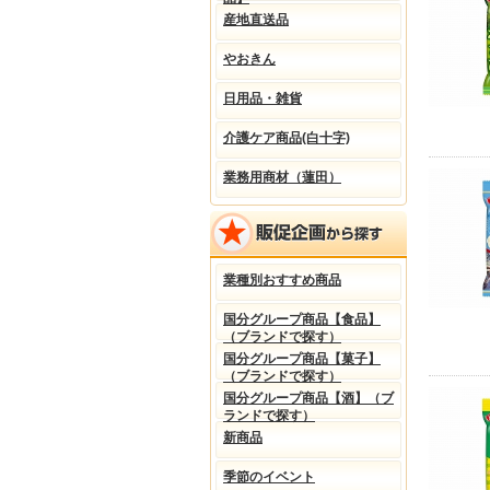
産地直送品
やおきん
日用品・雑貨
介護ケア商品(白十字)
業務用商材（蓮田）
業種別おすすめ商品
国分グループ商品【食品】
（ブランドで探す）
国分グループ商品【菓子】
（ブランドで探す）
国分グループ商品【酒】（ブ
ランドで探す）
新商品
季節のイベント