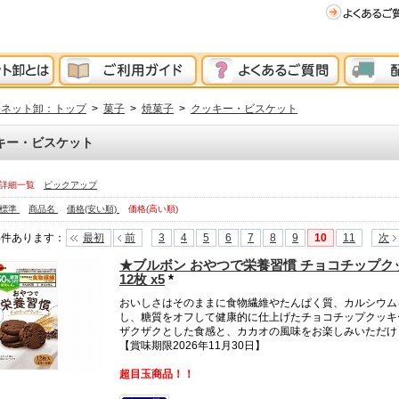
分ネット卸：トップ
>
菓子
>
焼菓子
>
クッキー・ビスケット
キー・ビスケット
詳細一覧
ピックアップ
標準
商品名
価格(安い順)
価格(高い順)
8
件あります
：
最初
前
3
4
5
6
7
8
9
10
11
次
★ブルボン おやつで栄養習慣 チョコチップク
12枚 x5
*
おいしさはそのままに食物繊維やたんぱく質、カルシウム
し、糖質をオフして健康的に仕上げたチョコチップクッキ
ザクザクとした食感と、カカオの風味をお楽しみいただけ
【賞味期限2026年11月30日】
超目玉商品！！