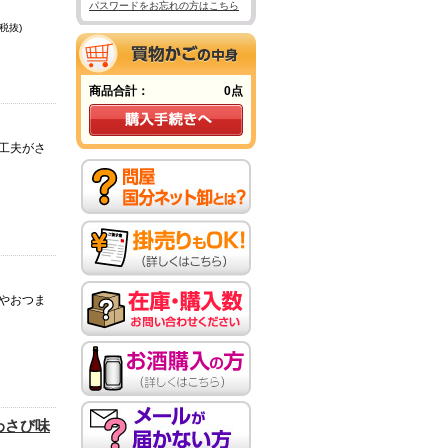
パスワードをお忘れの方はこちら
税抜)
商品合計：
0点
工夫がさ
やおつま
わさび味