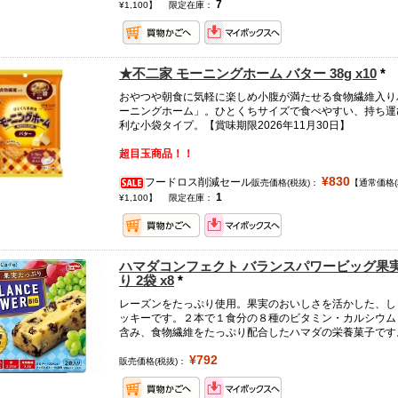
7
¥1,100】
限定在庫：
★不二家 モーニングホーム バター 38g x10
*
おやつや朝食に気軽に楽しめ小腹が満たせる食物繊維入り
ーニングホーム」。ひとくちサイズで食べやすい、持ち運
利な小袋タイプ。【賞味期限2026年11月30日】
超目玉商品！！
¥830
フードロス削減セール
販売価格(税抜)：
【通常価格(
1
¥1,100】
限定在庫：
ハマダコンフェクト バランスパワービッグ果
り 2袋 x8
*
レーズンをたっぷり使用。果実のおいしさを活かした、し
ッキーです。２本で１食分の８種のビタミン・カルシウム
含み、食物繊維をたっぷり配合したハマダの栄養菓子です
¥792
販売価格(税抜)：