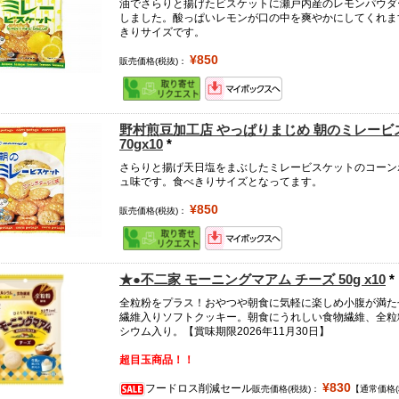
油でさらりと揚げたビスケットに瀬戸内産のレモンパウダ
しました。酸っぱいレモンが口の中を爽やかにしてくれま
きりサイズです。
¥850
販売価格(税抜)：
野村煎豆加工店 やっぱりまじめ 朝のミレービ
70gx10
*
さらりと揚げ天日塩をまぶしたミレービスケットのコーン
ュ味です。食べきりサイズとなってます。
¥850
販売価格(税抜)：
★●不二家 モーニングマアム チーズ 50g x10
*
全粒粉をプラス！おやつや朝食に気軽に楽しめ小腹が満た
繊維入りソフトクッキー。朝食にうれしい食物繊維、全粒
シウム入り。【賞味期限2026年11月30日】
超目玉商品！！
¥830
フードロス削減セール
販売価格(税抜)：
【通常価格(