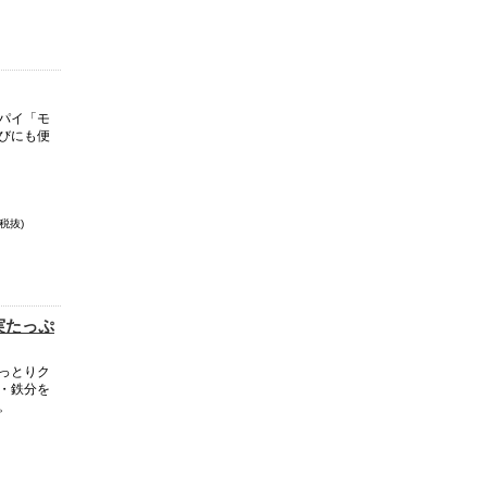
パイ「モ
びにも便
税抜)
実たっぷ
っとりク
・鉄分を
。