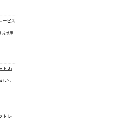
レービス
乳を使用
ット わ
ました。
ット レ