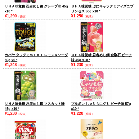
ＵＨＡ味覚糖 忍者めし鋼 グレープ味 45g
ＵＨＡ味覚糖 ぷにキャラグミディズニプ
x10
*
リンセス 50g x10
*
¥1,290
¥1,250
（税抜）
（税抜）
カバヤ タフグミｍｉｎｉ レモン＆ソーダ
ＵＨＡ味覚糖 忍者めし鋼 金剛石 ピーチ
80g x6
*
味 45g x10
*
¥1,248
¥1,230
（税抜）
（税抜）
ＵＨＡ味覚糖 忍者めし鋼 マスカット味
ブルボン しゃりもにグミ ピーチ味 57g
45g x10
*
x10
*
¥1,230
¥1,220
（税抜）
（税抜）