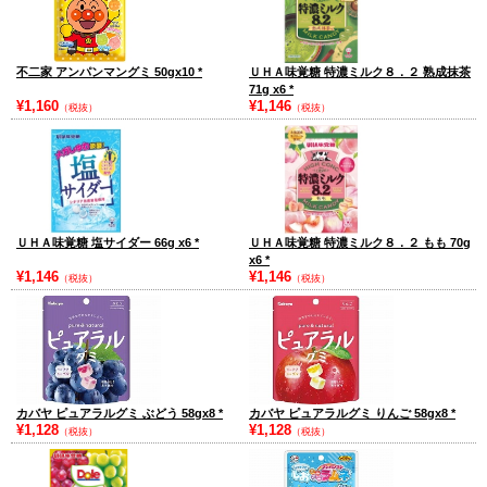
不二家 アンパンマングミ 50gx10
*
ＵＨＡ味覚糖 特濃ミルク８．２ 熟成抹茶
71g x6
*
¥1,160
¥1,146
（税抜）
（税抜）
ＵＨＡ味覚糖 塩サイダー 66g x6
*
ＵＨＡ味覚糖 特濃ミルク８．２ もも 70g
x6
*
¥1,146
¥1,146
（税抜）
（税抜）
カバヤ ピュアラルグミ ぶどう 58gx8
*
カバヤ ピュアラルグミ りんご 58gx8
*
¥1,128
¥1,128
（税抜）
（税抜）