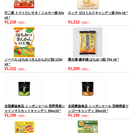
不二家 トマトだいすき！ミルキー袋 62g
ロッテ ゼロミルクキャンディ袋 50g x6
*
x6
*
¥1,218
¥1,212
（税抜）
（税抜）
ノーベル はちみつきんかんのど飴 110g
榮太樓 總本鋪 はちみつ飴 70g x6
*
x6
*
¥1,212
¥1,200
（税抜）
（税抜）
全国農協食品 ニッポンエール 長野県産シ
全国農協食品 ニッポンエール 宮崎県産マ
ャインマスカットキャンディ 30gx10
*
ンゴーキャンディ 30gx10
*
¥1,190
¥1,190
（税抜）
（税抜）