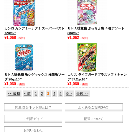
カンロ カンデミーナグミ スーパーベスト
ＵＨＡ味覚糖 ぷっちょ袋 ４種アソート
72gx6
*
88gx6
*
¥1,068
¥1,062
（税抜）
（税抜）
ＵＨＡ味覚糖 激シゲキックス 極刺激ソー
コリス ライフガードプラスソフトキャン
ダ 20gx10
*
デ 37.2gx10
*
¥1,060
¥1,060
（税抜）
（税抜）
<< 最初
< 前
1
2
3
4
5
次 >
最後 >>
問屋 国分ネット卸とは？
よくあるご質問(FAQ)
ご利用ガイド
配送について
お問い合わせ