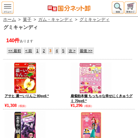
ホーム
>
菓子
>
ガム・キャンディ
>
グミキャンディ
グミキャンディ
140件
あります
<< 最初
< 前
1
2
3
4
5
次 >
最後 >>
アサヒ 濃ーいりんご 80gx6
*
扇雀飴本舗 ちっちゃな幸せにくきゅうグ
ミ 70gx6
*
¥1,308
¥1,296
（税抜）
（税抜）