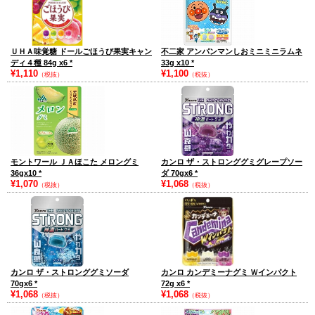
ＵＨＡ味覚糖 ドールごほうび果実キャン
不二家 アンパンマンしおミニミニラムネ
ディ４種 84g x6
*
33g x10
*
¥1,110
¥1,100
（税抜）
（税抜）
モントワール ＪＡほこた メロングミ
カンロ ザ・ストロンググミグレープソー
36gx10
*
ダ 70gx6
*
¥1,070
¥1,068
（税抜）
（税抜）
カンロ ザ・ストロンググミソーダ
カンロ カンデミーナグミ Ｗインパクト
70gx6
*
72g x6
*
¥1,068
¥1,068
（税抜）
（税抜）