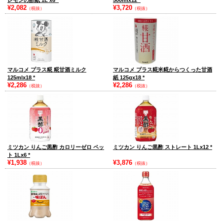
レモンの酢紙 1L x6
*
500mlx12
*
¥2,082
¥3,720
（税抜）
（税抜）
マルコメ プラス糀 糀甘酒ミルク
マルコメ プラス糀米糀からつくった甘酒
125mlx18
*
紙 125gx18
*
¥2,286
¥2,286
（税抜）
（税抜）
ミツカン りんご黒酢 カロリーゼロ ペッ
ミツカン りんご黒酢 ストレート 1Lx12
*
ト 1Lx6
*
¥1,938
¥3,876
（税抜）
（税抜）