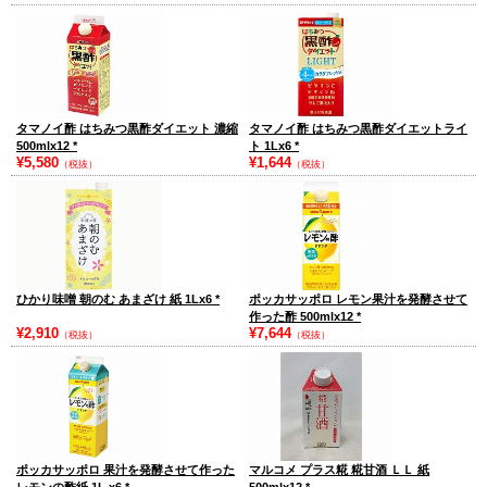
タマノイ酢 はちみつ黒酢ダイエット 濃縮
タマノイ酢 はちみつ黒酢ダイエットライ
500mlx12
*
ト 1Lx6
*
¥5,580
¥1,644
（税抜）
（税抜）
ひかり味噌 朝のむ あまざけ 紙 1Lx6
*
ポッカサッポロ レモン果汁を発酵させて
作った酢 500mlx12
*
¥2,910
¥7,644
（税抜）
（税抜）
ポッカサッポロ 果汁を発酵させて作った
マルコメ プラス糀 糀甘酒 ＬＬ 紙