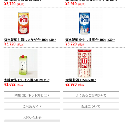
¥3,720
¥2,910
（税抜）
（税抜）
森永製菓 甘酒しょうが 缶 190gx30
*
森永製菓 冷やし甘酒 缶 190g x30
*
¥3,720
¥3,720
（税抜）
（税抜）
創味食品 だしまろ酢 500ml x6
*
大関 甘酒 125mlx30
*
¥1,692
¥2,970
（税抜）
（税抜）
問屋 国分ネット卸とは？
よくあるご質問(FAQ)
ご利用ガイド
配送について
お問い合わせ