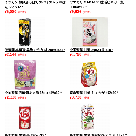
ミツカン 無限さっぱりスパイスｂｙ味ぽ
ヤマモリ GABA100 睡活ビネガー瓶
ん 65g x12
*
500mlx12
*
¥5,880
¥9,036
（税抜）
（税抜）
伊藤園 本醸造 黒酢で活力 紙 200mlx24
*
今岡製菓 甘酒 20gX4袋 x10
*
¥2,544
¥1,790
（税抜）
（税抜）
今岡製菓 乳酸菌あま酒 18gｘ4袋x10
*
森永製菓 甘酒 しょうが 4袋x10
*
¥2,330
¥3,730
（税抜）
（税抜）
森永製菓 甘酒 缶 190gx30
*
森永製菓 甘酒 糖質50％オフ 紙 1Lx6
*