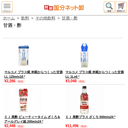
ホーム
>
飲料
>
その他飲料
>
甘酒・酢
甘酒・酢
マルコメ プラス糀 米糀からつくった甘酒
マルコメ プラス糀 米糀からつくった甘酒
LL 125mlx18
*
LL 1Lx6
*
¥2,286
¥3,048
（税抜）
（税抜）
ＣＪ 美酢 ビューティータイム ざくろ＆
ＣＪ 美酢プラス ざくろ 500mlx24
*
アールグレイ紙 200mlx24
*
¥2,448
¥11,496
（税抜）
（税抜）