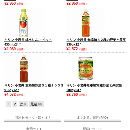
¥2,960
¥2,960
（税抜）
（税抜）
キリン 小岩井 純水りんご ペット
キリン 小岩井 無添加３２種の野菜と果実
430mlx24
*
930gx12
*
¥4,080
¥4,572
（税抜）
（税抜）
キリン 小岩井 無添加野菜３１種１００％
キリン 小岩井無添加32種野菜と果実缶
915gx12
*
280gx24
*
¥4,572
¥2,760
（税抜）
（税抜）
1
2
次 >
最後 >>
問屋 国分ネット卸とは？
よくあるご質問(FAQ)
ご利用ガイド
配送について