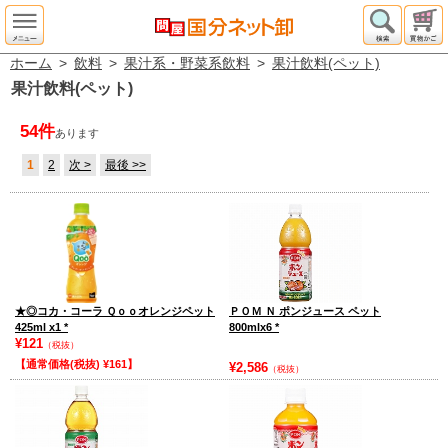
ホーム
>
飲料
>
果汁系・野菜系飲料
>
果汁飲料(ペット)
果汁飲料(ペット)
54件
あります
1
2
次 >
最後 >>
★◎コカ・コーラ Ｑｏｏオレンジペット
ＰＯＭ Ｎ ポンジュース ペット
425ml x1
*
800mlx6
*
¥121
（税抜）
【通常価格(税抜) ¥161】
¥2,586
（税抜）