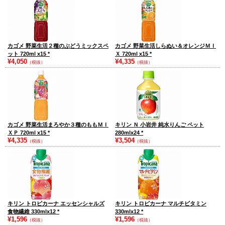
カゴメ 野菜生活２種のぶどうミックスペ
カゴメ 野菜生活しらぬい＆オレンジＭＩ
ット 720ml x15
*
Ｘ 720ml x15
*
¥4,050
¥4,335
（税抜）
（税抜）
カゴメ 野菜生活まろやか３種のももＭＩ
キリン Ｎ 小岩井 純水りんご ペット
ＸＰ 720ml x15
*
280mlx24
*
¥4,335
¥3,504
（税抜）
（税抜）
キリン トロピカーナ エッセンシャルズ
キリン トロピカーナ マルチビタミン
食物繊維 330mlx12
*
330mlx12
*
¥1,596
¥1,596
（税抜）
（税抜）