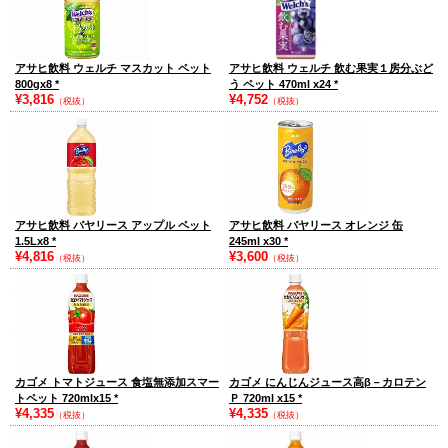
アサヒ飲料 ウェルチ マスカット ペット
アサヒ飲料 ウェルチ 飲む果実１房分ぶど
800gx8
*
う ペット 470ml x24
*
¥3,816
¥4,752
（税抜）
（税抜）
アサヒ飲料 バヤリース アップル ペット
アサヒ飲料 バヤリース オレンジ 缶
1.5Lx8
*
245ml x30
*
¥4,816
¥3,600
（税抜）
（税抜）
カゴメ トマトジュース 食塩無添加スマー
カゴメ にんじんジュース高β－カロテン
トペット 720mlx15
*
Ｐ 720ml x15
*
¥4,335
¥4,335
（税抜）
（税抜）