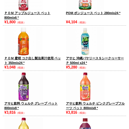
ＰＯＭ アップルジュース ペット
POM ポンジュース ペット 280mlx24
*
800mlx6
*
¥1,800
¥4,104
（税抜）
（税抜）
ＰＯＭ 蜜柑 コク出し製法果汁使用 ペッ
アサヒ 沖縄バヤリースＳシークヮーサー
ト 350mlx24
*
Ｐ 500ml x24
*
¥3,048
¥5,280
（税抜）
（税抜）
アサヒ飲料 ウェルチ グレープ ペット
アサヒ飲料 ウェルチ ピンクグレープフル
800mlx8
*
ーツ ペット 800mlx8
*
¥3,816
¥3,816
（税抜）
（税抜）