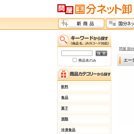
問屋 国
エー
商品名のみ
飲料
食品
菓子
酒類
冷凍食品