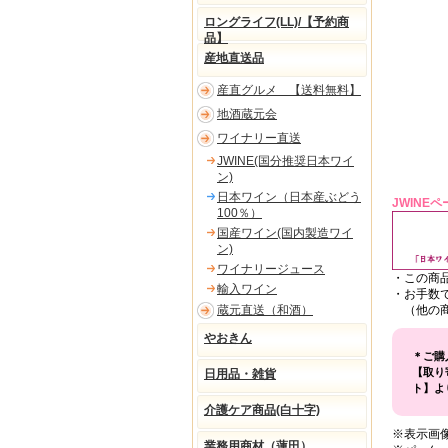
ロングライフ(LL)/【予約商
品】
産地直送品
産直グルメ 【送料無料】
地酒蔵元会
ワイナリー直送
JWINE(国分推奨日本ワイ
ン)
日本ワイン（日本産ぶどう
JWINE
100％）
国産ワイン(国内製造ワイ
ン)
ワイナリージュース
・この商
輸入ワイン
・お手数
蔵元直送（和酒）
（他の商
やおきん
＊ご購
【取り
日用品・雑貨
ト】よ
介護ケア商品(白十字)
※表示画
業務用商材（蓮田）