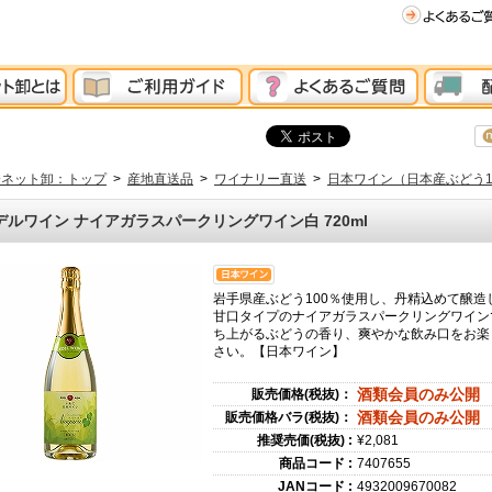
分ネット卸：トップ
>
産地直送品
>
ワイナリー直送
>
日本ワイン（日本産ぶどう1
デルワイン ナイアガラスパークリングワイン白 720ml
岩手県産ぶどう100％使用し、丹精込めて醸造
甘口タイプのナイアガラスパークリングワイン
ち上がるぶどうの香り、爽やかな飲み口をお楽
さい。【日本ワイン】
酒類会員のみ公開
販売価格(税抜)：
酒類会員のみ公開
販売価格バラ(税抜)：
推奨売価(税抜) :
¥2,081
商品コード :
7407655
JANコード :
4932009670082