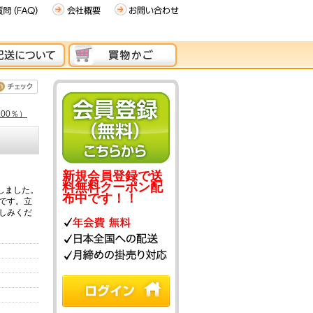
00％）
新規会員登録で送
料無料クーポン配
しました。
布中です！！
です。立
しみくだ