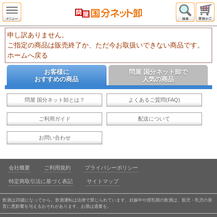
申し訳ありません。
ご指定の商品は販売終了か、ただ今お取扱いできない商品です。
ホームへ戻る
お客様に
問屋 国分ネット卸で
おすすめの商品
人気の商品
問屋 国分ネット卸とは？
よくあるご質問(FAQ)
ご利用ガイド
配送について
お問い合わせ
会社概要
ご利用規約
プライバシーポリシー
特定商取引法に基づく表記
サイトマップ
飲酒は20歳になってから。飲酒運転は法律で禁じられています。妊娠中や授乳期の飲酒は、胎児・乳児の発
育に悪影響を与えるおそれがあります。お酒は適量を。