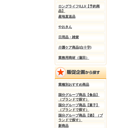
ロングライフ(LL)/【予約商
品】
産地直送品
やおきん
日用品・雑貨
介護ケア商品(白十字)
業務用商材（蓮田）
業種別おすすめ商品
国分グループ商品【食品】
（ブランドで探す）
国分グループ商品【菓子】
（ブランドで探す）
国分グループ商品【酒】（ブ
ランドで探す）
新商品