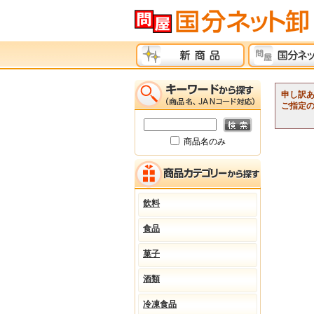
申し訳
ご指定
商品名のみ
飲料
食品
菓子
酒類
冷凍食品